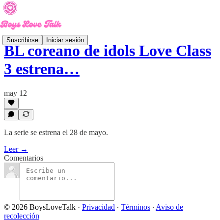
Suscribirse
Iniciar sesión
BL coreano de idols Love Class
3 estrena…
may 12
La serie se estrena el 28 de mayo.
Leer →
Comentarios
© 2026 BoysLoveTalk
·
Privacidad
∙
Términos
∙
Aviso de
recolección