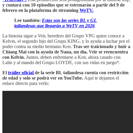
y contará con 10 episodios que se estrenarán a partir del 9 de
febrero en la plataforma de streaming
WeTV.
Lee también:
Estas son las series BL y GL
tailandesas que llegarán a WeTV en 2026
La historia sigue a Veir, heredero del Grupo VPG quien conoce a
Kelvin, el segundo hijo del Grupo KING, y lo ayuda a luchar por el
poder contra su medio hermano Ken.
Tras ser traicionado y huir a
Chiang Mai con la ayuda de Nana, un día, Veir se reencuentra
con Kelvin.
Juntos, deben enfrentarse a Ken, ahora casado con
Lalin y al mando del Grupo LOYDE, con sus vidas en juego*.
El
tráiler oficial
de la serie BL tailandesa cuenta con restricción
de edad y solo se podrá ver en YouTube.
Aquí te dejamos el
enlace directo para verlo: