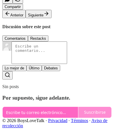
Compartir
Anterior
Siguiente
Discusión sobre este post
Comentarios
Restacks
Lo mejor de
Último
Debates
Sin posts
Por supuesto, sigue adelante.
Suscribirse
© 2026 BoysLoveTalk
·
Privacidad
∙
Términos
∙
Aviso de
recolección