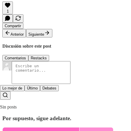
1
Compartir
Anterior
Siguiente
Discusión sobre este post
Comentarios
Restacks
Lo mejor de
Último
Debates
Sin posts
Por supuesto, sigue adelante.