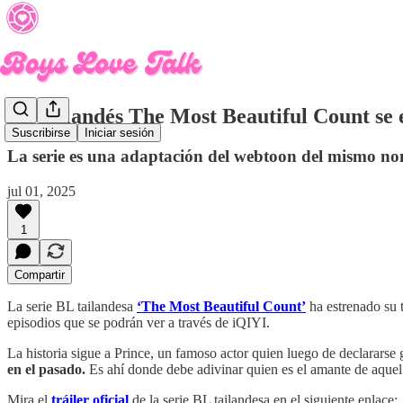
BL tailandés The Most Beautiful Count se 
Suscribirse
Iniciar sesión
La serie es una adaptación del webtoon del mismo n
jul 01, 2025
1
Compartir
La serie BL tailandesa
‘The Most Beautiful Count’
ha estrenado su t
episodios que se podrán ver a través de iQIYI.
La historia sigue a Prince, un famoso actor quien luego de declararse g
en el pasado.
Es ahí donde debe adivinar quien es el amante de aquel 
Mira el
tráiler oficial
de la serie BL tailandesa en el siguiente enlace: