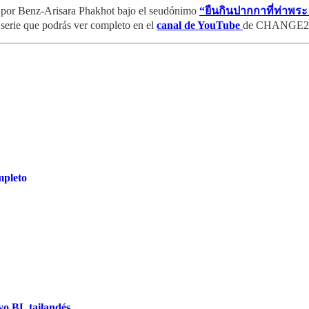
 por Benz-Arisara Phakhot bajo el seudónimo
“ยืนกินปากกาที่ท่าพระ
 serie que podrás ver completo en el
canal de YouTube
de CHANGE2
mpleto
vo BL tailandés