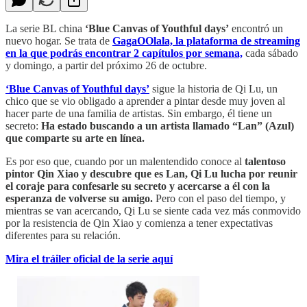
La serie BL china
‘Blue Canvas of Youthful days’
encontró un
nuevo hogar. Se trata de
GagaOOlala, la plataforma de streaming
en la que podrás encontrar 2 capítulos por semana,
cada sábado
y domingo, a partir del próximo 26 de octubre.
‘Blue Canvas of Youthful days’
sigue la historia de Qi Lu, un
chico que se vio obligado a aprender a pintar desde muy joven al
hacer parte de una familia de artistas. Sin embargo, él tiene un
secreto:
Ha estado buscando a un artista llamado “Lan” (Azul)
que comparte su arte en línea.
Es por eso que, cuando por un malentendido conoce al
talentoso
pintor Qin Xiao y descubre que es Lan, Qi Lu lucha por reunir
el coraje para confesarle su secreto y acercarse a él con la
esperanza de volverse su amigo.
Pero con el paso del tiempo, y
mientras se van acercando, Qi Lu se siente cada vez más conmovido
por la resistencia de Qin Xiao y comienza a tener expectativas
diferentes para su relación.
Mira el tráiler oficial de la serie aquí