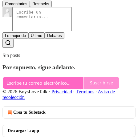
Comentarios
Restacks
Lo mejor de
Último
Debates
Sin posts
Por supuesto, sigue adelante.
Suscribirse
© 2026 BoysLoveTalk
·
Privacidad
∙
Términos
∙
Aviso de
recolección
Crea tu Substack
Descargar la app