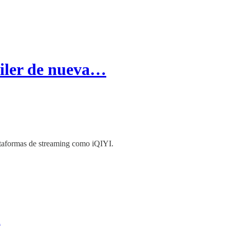
iler de nueva…
ataformas de streaming como iQIYI.
n