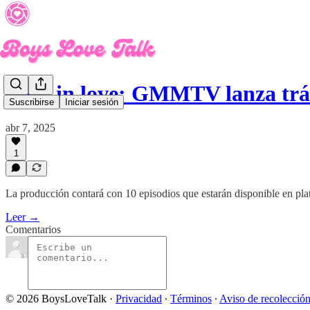
Boys in love: GMMTV lanza trá
Suscribirse
Iniciar sesión
abr 7, 2025
1
La producción contará con 10 episodios que estarán disponible en pl
Leer →
Comentarios
© 2026 BoysLoveTalk
·
Privacidad
∙
Términos
∙
Aviso de recolecció