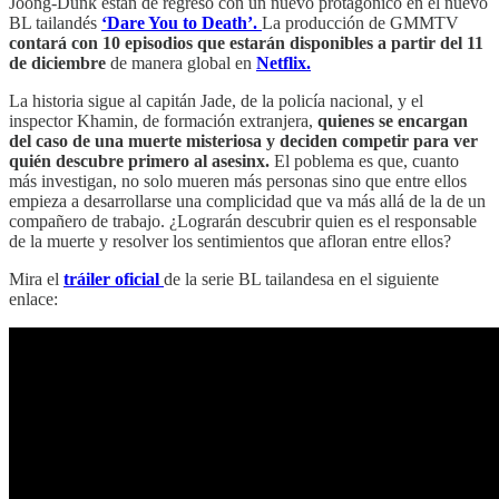
Joong-Dunk están de regreso con un nuevo protagónico en el nuevo
BL tailandés
‘Dare You to Death’.
La producción de GMMTV
contará con 10 episodios que estarán disponibles a partir del 11
de diciembre
de manera global en
Netflix.
La historia sigue al capitán Jade, de la policía nacional, y el
inspector Khamin, de formación extranjera,
quienes se encargan
del caso de una muerte misteriosa y deciden competir para ver
quién descubre primero al asesinx.
El poblema es que, cuanto
más investigan, no solo mueren más personas sino que entre ellos
empieza a desarrollarse una complicidad que va más allá de la de un
compañero de trabajo. ¿Lograrán descubrir quien es el responsable
de la muerte y resolver los sentimientos que afloran entre ellos?
Mira el
tráiler oficial
de la serie BL tailandesa en el siguiente
enlace: