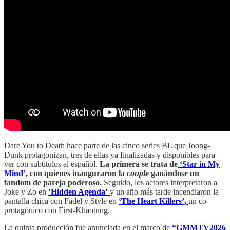
Dare You to Death hace parte de las cinco series BL que Joong-
Dunk protagonizan, tres de ellas ya finalizadas y disponibles para
ver con subtítulos al español.
La primera se trata de
‘Star in My
Mind’,
con quienes inauguraron la
couple
ganándose un
fandom de pareja poderoso.
Seguido, los actores interpretaron a
Joke y Zo en
‘Hidden Agenda’
y un año más tarde incendiaron la
pantalla chica con Fadel y Style en
‘The Heart Killers’,
un co-
protagónico con First-Khaotung.
La quinta producción fue anunciada en el marco de
“GMMTV2026