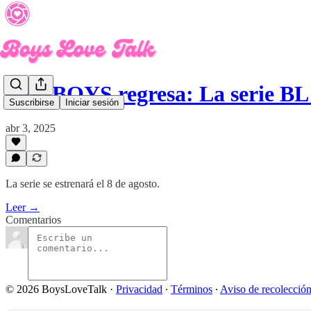
GELBOYS regresa: La serie BL
Suscribirse
Iniciar sesión
abr 3, 2025
La serie se estrenará el 8 de agosto.
Leer →
Comentarios
© 2026 BoysLoveTalk
·
Privacidad
∙
Términos
∙
Aviso de recolecció