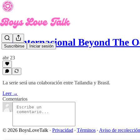
GL internacional Beyond The O
Suscribirse
Iniciar sesión
abr 23
La serie será una colaboración entre Tailandia y Brasil.
Leer →
Comentarios
© 2026 BoysLoveTalk
·
Privacidad
∙
Términos
∙
Aviso de recolecció