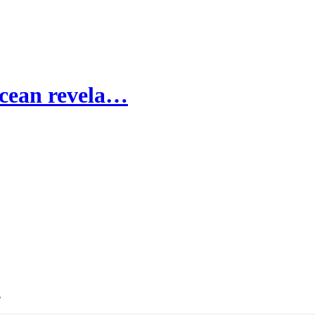
cean revela…
n