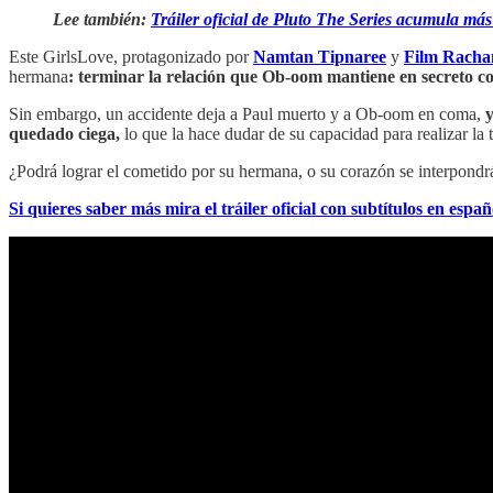
Lee también:
Tráiler oficial de Pluto The Series acumula más
Este GirlsLove, protagonizado por
Namtan Tipnaree
y
Film Rach
hermana
: terminar la relación que Ob-oom mantiene en secreto co
Sin embargo, un accidente deja a Paul muerto y a Ob-oom en coma,
quedado ciega,
lo que la hace dudar de su capacidad para realizar la t
¿Podrá lograr el cometido por su hermana, o su corazón se interpondr
Si quieres saber más mira el tráiler oficial con subtítulos en españ