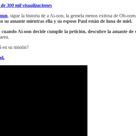
 de 300 mil visualizaciones
anun
, sigue la historia de a Ai-oon, la gemela menos exitosa de Ob-oom
n su amante mientras ella y su esposo Paul están de luna de miel.
y cuando Ai-oon decide cumplir la petición, descubre la amante d
area.
á en su misión?
ol.