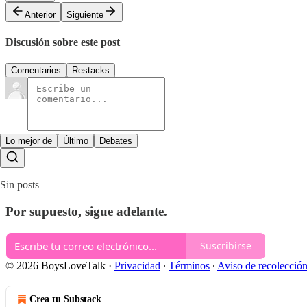
Anterior
Siguiente
Discusión sobre este post
Comentarios
Restacks
Lo mejor de
Último
Debates
Sin posts
Por supuesto, sigue adelante.
Suscribirse
© 2026 BoysLoveTalk
·
Privacidad
∙
Términos
∙
Aviso de recolecció
Crea tu Substack