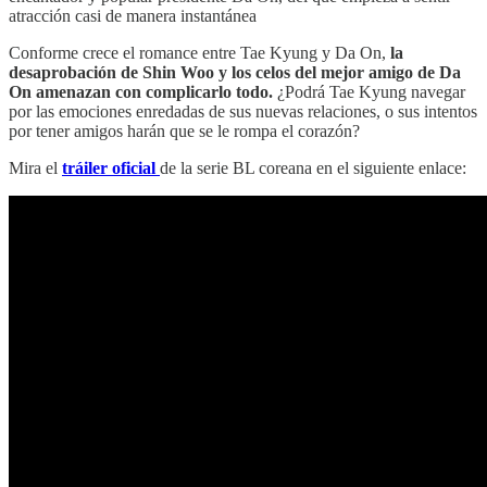
atracción casi de manera instantánea
Conforme crece el romance entre Tae Kyung y Da On,
la
desaprobación de Shin Woo y los celos del mejor amigo de Da
On amenazan con complicarlo todo.
¿Podrá Tae Kyung navegar
por las emociones enredadas de sus nuevas relaciones, o sus intentos
por tener amigos harán que se le rompa el corazón?
Mira el
tráiler oficial
de la serie BL coreana en el siguiente enlace: