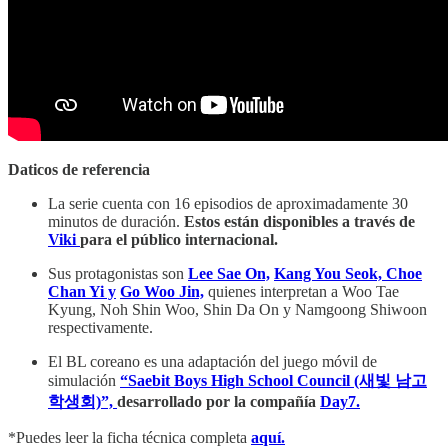
Daticos de referencia
La serie cuenta con 16 episodios de aproximadamente 30
minutos de duración.
Estos están disponibles a través de
Viki
para el público internacional.
Sus protagonistas son
Lee Sae On,
Kang You Seok,
Choe
Chan Yi y
Go Woo Jin,
quienes interpretan a Woo Tae
Kyung, Noh Shin Woo, Shin Da On y Namgoong Shiwoon
respectivamente.
El BL coreano es una adaptación del juego móvil de
simulación
“Saebit Boys High School Council (새빛 남고
학생회)”,
desarrollado por la compañía
Day7.
*Puedes leer la ficha técnica completa
aquí.