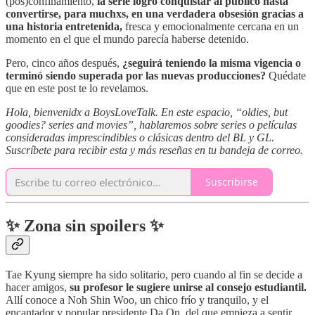
(pos)confinamiento,
la serie logró conquistar al público hasta
convertirse, para muchxs, en una verdadera obsesión gracias a
una historia entretenida,
fresca y emocionalmente cercana en un
momento en el que el mundo parecía haberse detenido.
Pero, cinco años después,
¿seguirá teniendo la misma vigencia o
terminó siendo superada por las nuevas producciones?
Quédate
que en este post te lo revelamos.
Hola, bienvenidx a BoysLoveTalk. En este espacio, “oldies, but
goodies? series and movies”, hablaremos sobre series o películas
consideradas imprescindibles o clásicas dentro del BL y GL.
Suscríbete para recibir esta y más reseñas en tu bandeja de correo.
Suscribirse
✨ Zona sin spoilers ✨
Tae Kyung siempre ha sido solitario, pero cuando al fin se decide a
hacer amigos,
su profesor le sugiere unirse al consejo estudiantil.
Allí conoce a Noh Shin Woo, un chico frío y tranquilo, y el
encantador y popular presidente Da On, del que empieza a sentir