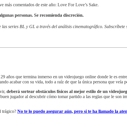
ove más comentados de este año: Love For Love’s Sake.
algunas personas. Se recomienda discreción.
as series BL y GL a través del análisis cinematográfico. Subscríbete s
 29 años que termina inmerso en un videojuego online donde le es entr
ndo acabar con su vida, todo a raíz de que la única persona que veía por
vir,
deberá sortear obstáculos físicos al mejor estilo de un videoju
en jugador al descubrir cómo tomar partido a las reglas que le son imp
l trágico?
No te lo puedo asegurar aún, pero si te ha llamado la atenc