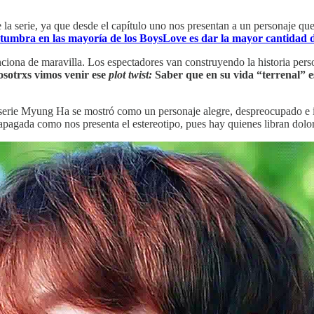
 serie, ya que desde el capítulo uno nos presentan a un personaje qu
stumbra en las mayoría de los BoysLove es dar la mayor cantidad de 
funciona de maravilla. Los espectadores van construyendo la historia p
osotrxs vimos venir ese
plot twist:
Saber que en su vida “terrenal” 
a serie Myung Ha se mostró como un personaje alegre, despreocupado e 
pagada como nos presenta el estereotipo, pues hay quienes libran doloro