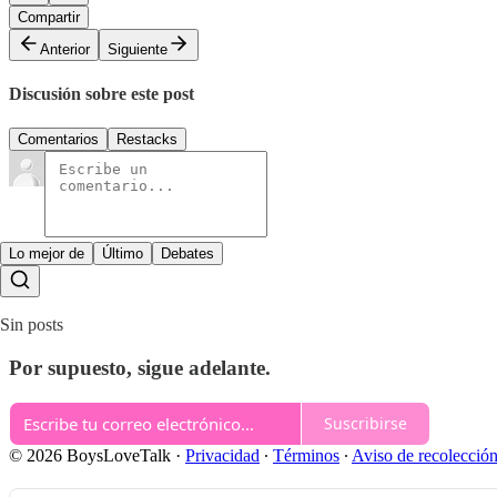
Compartir
Anterior
Siguiente
Discusión sobre este post
Comentarios
Restacks
Lo mejor de
Último
Debates
Sin posts
Por supuesto, sigue adelante.
Suscribirse
© 2026 BoysLoveTalk
·
Privacidad
∙
Términos
∙
Aviso de recolecció