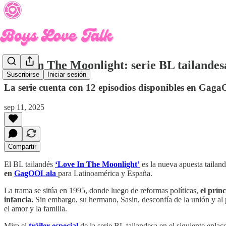
Love In The Moonlight: serie BL tailandesa
Suscribirse
Iniciar sesión
La serie cuenta con 12 episodios disponibles en Gag
sep 11, 2025
Compartir
El BL tailandés
‘Love In The Moonlight’
es la nueva apuesta tailan
en
GagOOLala
para Latinoamérica y España.
La trama se sitúa en 1995, donde luego de reformas políticas,
el prín
infancia.
Sin embargo, su hermano, Sasin, desconfía de la unión y al 
el amor y la familia.
Mira el
tráiler especial
de la serie BL tailandesa en el siguiente enlace