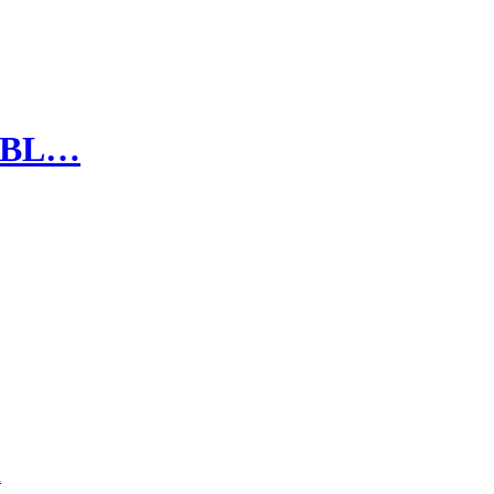
ie BL…
n