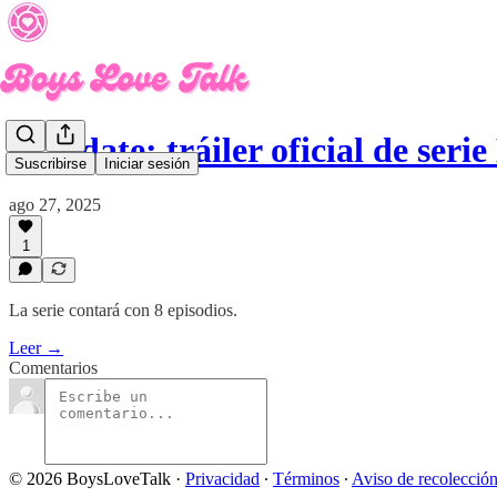
Mandate: tráiler oficial de ser
Suscribirse
Iniciar sesión
ago 27, 2025
1
La serie contará con 8 episodios.
Leer →
Comentarios
© 2026 BoysLoveTalk
·
Privacidad
∙
Términos
∙
Aviso de recolecció