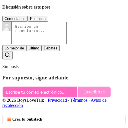
Discusión sobre este post
Comentarios
Restacks
Lo mejor de
Último
Debates
Sin posts
Por supuesto, sigue adelante.
Suscribirse
© 2026 BoysLoveTalk
·
Privacidad
∙
Términos
∙
Aviso de
recolección
Crea tu Substack