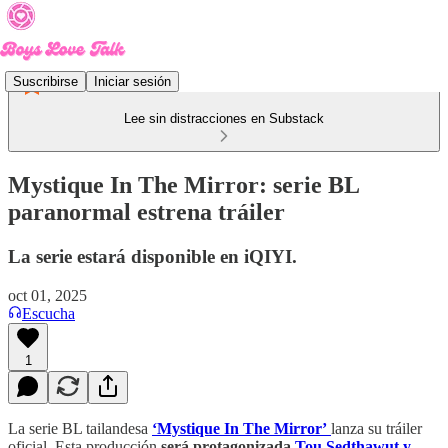
Suscribirse
Iniciar sesión
Lee sin distracciones en Substack
Mystique In The Mirror: serie BL
paranormal estrena tráiler
La serie estará disponible en iQIYI.
oct 01, 2025
Escucha
1
La serie BL tailandesa
‘Mystique In The Mirror’
lanza su tráiler
oficial. Esta producción
será protagonizada
Tou Sedthawut y