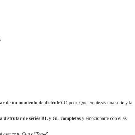
s
ugar de un momento de disfrute?
O peor. Que empiezas una serie y la
a disfrutar de series BL y GL
completas
y emocionarte con ellas
i este es tu Cup of Tea💅