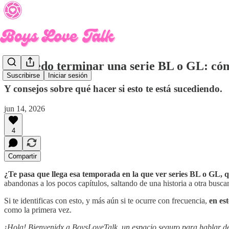
No puedo terminar una serie BL o GL: cómo
Suscribirse
Iniciar sesión
Y consejos sobre qué hacer si esto te está sucediendo.
jun 14, 2026
4
Compartir
¿Te pasa que llega esa temporada en la que ver series BL o GL, 
abandonas a los pocos capítulos, saltando de una historia a otra busc
Si te identificas con esto, y más aún si te ocurre con frecuencia,
en es
como la primera vez.
¡Hola! Bienvenidx a BoysLoveTalk, un espacio seguro para hablar de l