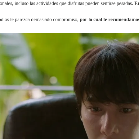
onales, incluso las actividades que disfrutas pueden sentirse pesadas.
En
sodios te parezca demasiado compromiso,
por lo cuál te recomendamos