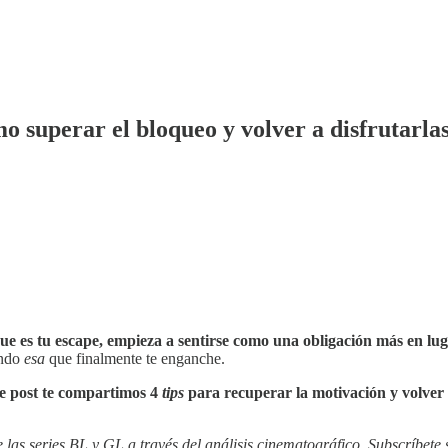
 superar el bloqueo y volver a disfrutarla
que es tu escape, empieza a sentirse como una obligación más en l
ando
esa
que finalmente te enganche.
te post te compartimos 4
tips
para recuperar la motivación y volver 
as series BL y GL a través del análisis cinematográfico. Subscríbete s