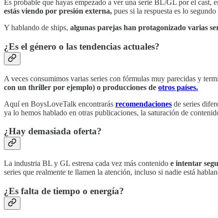
Es probable que hayas empezado a ver una serie BL/GL por el cast, en 
estás viendo por presión externa,
pues si la respuesta es lo segundo
Y hablando de ships,
algunas parejas han protagonizado varias ser
¿Es el género o las tendencias actuales?
A veces consumimos varias series con fórmulas muy parecidas y termi
con un thriller por ejemplo) o producciones de
otros países.
Aquí en BoysLoveTalk encontrarás
recomendaciones
de series dife
ya lo hemos hablado en otras publicaciones, la saturación de contenido
¿Hay demasiada oferta?
La industria BL y GL estrena cada vez más contenido
e intentar seg
series que realmente te llamen la atención, incluso si nadie está hablan
¿Es falta de tiempo o energía?