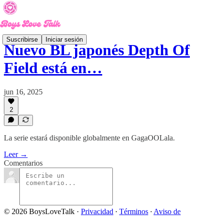
Suscribirse
Iniciar sesión
Nuevo BL japonés Depth Of
Field está en…
jun 16, 2025
2
La serie estará disponible globalmente en GagaOOLala.
Leer →
Comentarios
© 2026 BoysLoveTalk
·
Privacidad
∙
Términos
∙
Aviso de