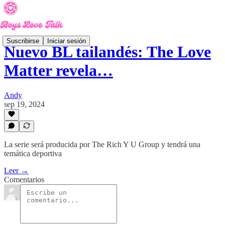
Suscribirse
Iniciar sesión
Nuevo BL tailandés: The Love
Matter revela…
Andy
sep 19, 2024
La serie será producida por The Rich Y U Group y tendrá una
temática deportiva
Leer →
Comentarios