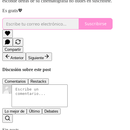
esconde detrás de su cinematografía no dudes en suscribirte.
Es gratis💖
Suscribirse
Compartir
Anterior
Siguiente
Discusión sobre este post
Comentarios
Restacks
Lo mejor de
Último
Debates
Sin posts