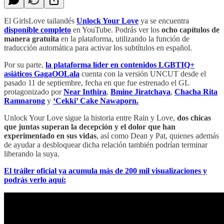
El GirlsLove tailandés
Unlock Your Love
ya se encuentra
disponible completo
en YouTube. Podrás ver los
ocho capítulos de
manera gratuita
en la plataforma, utilizando la función de
traducción automática para activar los subtítulos en español.
Por su parte,
la plataforma líder en contenidos LGBTIQ+
asiáticos GagaOOLala
cuenta con la versión UNCUT desde el
pasado 11 de septiembre, fecha en que fue estrenado el GL
protagonizado por
Near Inthira
,
Bmine Jiratchaya
,
Chacha Rita
Ramnarong
y
‘Cekki’ Cake Nawaporn.
Unlock Your Love sigue la historia entre Rain y Love,
dos chicas
que juntas superan la decepción y el dolor que han
experimentado en sus vidas
, así como Dean y Pat, quienes además
de ayudar a desbloquear dicha relación también podrían terminar
liberando la suya.
El tráiler oficial ya acumula más de 200 mil visualizaciones y
podrás verlo aquí: