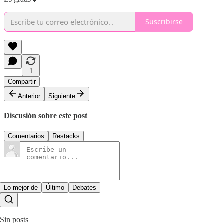
Suscribirse
1
Compartir
Anterior
Siguiente
Discusión sobre este post
Comentarios
Restacks
Lo mejor de
Último
Debates
Sin posts