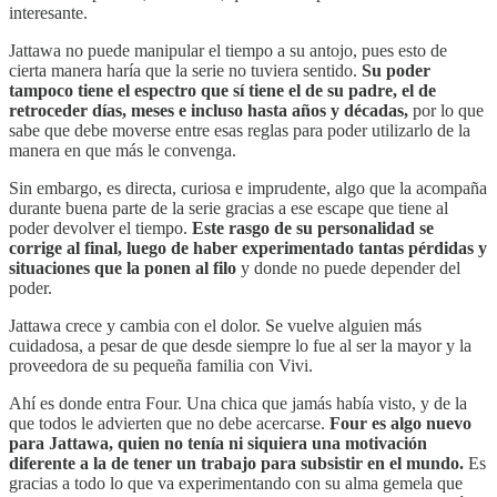
interesante.
Jattawa no puede manipular el tiempo a su antojo, pues esto de
cierta manera haría que la serie no tuviera sentido.
Su poder
tampoco tiene el espectro que sí tiene el de su padre, el de
retroceder días, meses e incluso hasta años y décadas,
por lo que
sabe que debe moverse entre esas reglas para poder utilizarlo de la
manera en que más le convenga.
Sin embargo, es directa, curiosa e imprudente, algo que la acompaña
durante buena parte de la serie gracias a ese escape que tiene al
poder devolver el tiempo.
Este rasgo de su personalidad se
corrige al final, luego de haber experimentado tantas pérdidas y
situaciones que la ponen al filo
y donde no puede depender del
poder.
Jattawa crece y cambia con el dolor. Se vuelve alguien más
cuidadosa, a pesar de que desde siempre lo fue al ser la mayor y la
proveedora de su pequeña familia con Vivi.
Ahí es donde entra Four. Una chica que jamás había visto, y de la
que todos le advierten que no debe acercarse.
Four es algo nuevo
para Jattawa, quien no tenía ni siquiera una motivación
diferente a la de tener un trabajo para subsistir en el mundo.
Es
gracias a todo lo que va experimentando con su alma gemela que