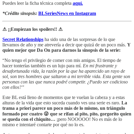
Puedes leer la ficha técnica completa
aquí.
*Crédito sinopsis:
BLSeriesNews en Instagram
⚠ ¡¡Empiezan los spoilers!! ⚠
Secret Relationships
ha sido una de las sorpresas de lo que
llevamos de año y me atrevería a decir que quizá de un poco más.
Y
quien mejor que Da On para darnos la sinopsis de la serie:
“No tengo el privilegio de comer con mis amigos. El tiempo de
hacer tonterías también es un lujo para mí.
En mi frustrante y
desafortunada vida, la razón por la que ha aparecido un rayo de
sol, son tres hombres que saltaron a mi terrible vida. Esta gente son
personas con las que nunca podré competir. ¿Puedo ser codicioso
con ellos?”
Este BL está lleno de momentos que te vuelan la cabeza y a estas
alturas de la vida que esto suceda cuando ves una serie es raro.
La
trama a priori parece un poco más de lo mismo, un triángulo
formado por cuatro 😜 que se rifan al pito, pito, gorgorito quien
se queda con el chiquito…
¡pero NOOOOO! No es más de lo
mismo e intentaré contarte por qué no lo es.