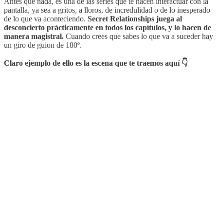
Antes que nada, es una de las series que te hacen interactuar con la
pantalla, ya sea a gritos, a lloros, de incredulidad o de lo inesperado
de lo que va aconteciendo.
Secret Relationships juega al
desconcierto prácticamente en todos los capítulos, y lo hacen de
manera magistral.
Cuando crees que sabes lo que va a suceder hay
un giro de guion de 180º.
Claro ejemplo de ello es la escena que te traemos aquí 👇