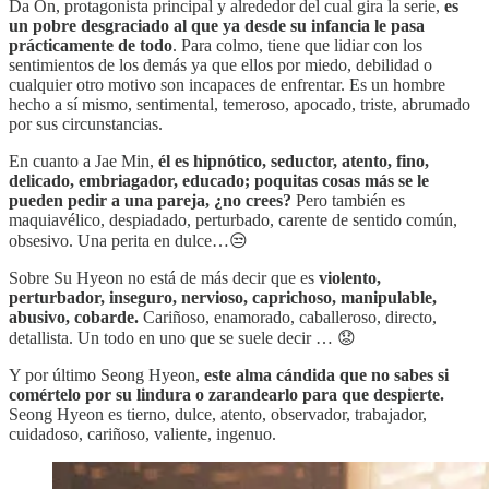
Da On, protagonista principal y alrededor del cual gira la serie,
es
un pobre desgraciado al que ya desde su infancia le pasa
prácticamente de todo
. Para colmo, tiene que lidiar con los
sentimientos de los demás ya que ellos por miedo, debilidad o
cualquier otro motivo son incapaces de enfrentar. Es un hombre
hecho a sí mismo, sentimental, temeroso, apocado, triste, abrumado
por sus circunstancias.
En cuanto a Jae Min,
él es hipnótico, seductor, atento, fino,
delicado, embriagador, educado; poquitas cosas más se le
pueden pedir a una pareja, ¿no crees?
Pero también es
maquiavélico, despiadado, perturbado, carente de sentido común,
obsesivo. Una perita en dulce…😒
Sobre Su Hyeon no está de más decir que es
violento,
perturbador, inseguro, nervioso, caprichoso, manipulable,
abusivo, cobarde.
Cariñoso, enamorado, caballeroso, directo,
detallista. Un todo en uno que se suele decir … 😟
Y por último Seong Hyeon,
este alma cándida que no sabes si
comértelo por su lindura o zarandearlo para que despierte.
Seong Hyeon es tierno, dulce, atento, observador, trabajador,
cuidadoso, cariñoso, valiente, ingenuo.