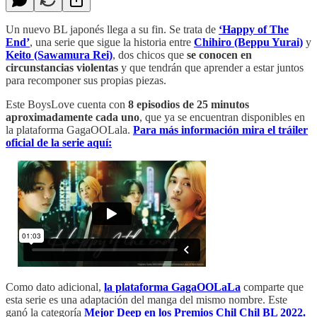
Un nuevo BL japonés llega a su fin. Se trata de
‘Happy of The
End’
, una serie que sigue la historia entre
Chihiro (Beppu Yurai)
y
Keito
(Sawamura Rei)
, dos chicos que
se conocen en
circunstancias violentas
y que tendrán que aprender a estar juntos
para recomponer sus propias piezas.
Este BoysLove cuenta con
8 episodios de 25 minutos
aproximadamente cada uno
, que ya se encuentran disponibles en
la plataforma GagaOOLala.
Para más información mira el tráiler
oficial de la serie aquí:
Como dato adicional,
la plataforma GagaOOLaLa
comparte que
esta serie es una adaptación del manga del mismo nombre. Este
ganó la categoría
Mejor Deep en los Premios Chil Chil BL 2022.