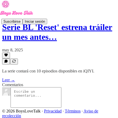
Suscribirse
Iniciar sesión
Serie BL 'Reset' estrena tráiler
un mes antes…
may 8, 2025
La serie contará con 10 episodios disponibles en iQIYI.
Leer →
Comentarios
© 2026 BoysLoveTalk
·
Privacidad
∙
Términos
∙
Aviso de
recolección