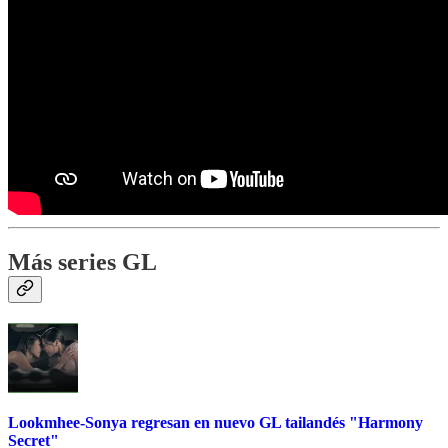
Más series GL
Lookmhee-Sonya regresan en nuevo GL tailandés "Harmony
Secret"