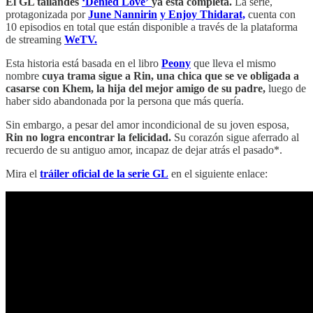
El GL tailandés
‘Denied Love’
ya está completa.
La serie,
protagonizada por
June Nannirin
y Enjoy Thidarat,
cuenta con
10 episodios en total que están disponible a través de la plataforma
de streaming
WeTV.
Esta historia está basada en el libro
Peony
que lleva el mismo
nombre
cuya trama sigue a Rin, una chica que se ve obligada a
casarse con Khem, la hija del mejor amigo de su padre,
luego de
haber sido abandonada por la persona que más quería.
Sin embargo, a pesar del amor incondicional de su joven esposa,
Rin no logra encontrar la felicidad.
Su corazón sigue aferrado al
recuerdo de su antiguo amor, incapaz de dejar atrás el pasado*.
Mira el
tráiler oficial de la serie GL
en el siguiente enlace: