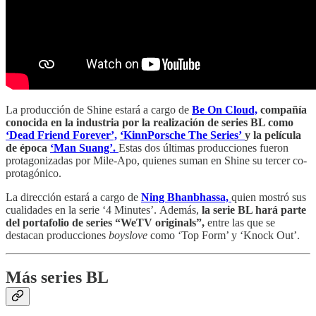
La producción de Shine estará a cargo de
Be On Cloud,
compañía
conocida en la industria por la realización de series BL como
‘Dead Friend Forever’,
‘KinnPorsche The Series’
y la película
de época
‘Man Suang’.
Estas dos últimas producciones fueron
protagonizadas por Mile-Apo, quienes suman en Shine su tercer co-
protagónico.
La dirección estará a cargo de
Ning Bhanbhassa,
quien mostró sus
cualidades en la serie ‘4 Minutes’.
Además,
la serie BL hará parte
del portafolio de series “WeTV originals”,
entre las que se
destacan producciones
boyslove
como ‘Top Form’ y ‘Knock Out’.
Más series BL