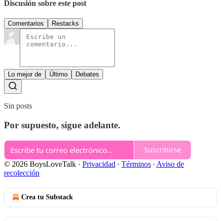
Discusión sobre este post
Comentarios
Restacks
Lo mejor de
Último
Debates
Sin posts
Por supuesto, sigue adelante.
Suscribirse
© 2026 BoysLoveTalk
·
Privacidad
∙
Términos
∙
Aviso de
recolección
Crea tu Substack