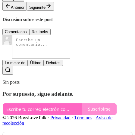
Anterior
Siguiente
Discusión sobre este post
Comentarios
Restacks
Lo mejor de
Último
Debates
Sin posts
Por supuesto, sigue adelante.
Suscribirse
© 2026 BoysLoveTalk
·
Privacidad
∙
Términos
∙
Aviso de
recolección