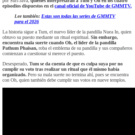
por Surf-Java,
quienes interpretarán a Tum y Oh en los cuatro
episodios dispuestos en el
canal oficial de YouTube de GMMTV.
Lee también:
Estas son todas las series de GMMTV
para el 2026
La historia sigue a Tum, el nuevo líder de la pandilla Nuea In, quien
obtuvo su puesto mediante un ritual espiritual.
Sin embargo,
encuentra mala suerte cuando Oh, el líder de la pandilla
Pathum Phaisan,
roba el emblema de su pandilla y sus compañeros
comienzan a cuestionar si merece el puesto.
Desesperado,
Tum se da cuenta de que es culpa suya por no
cumplir su voto tras realizar un ritual que él mismo había
organizado.
Pero su mala suerte no termina ahí, pues se encuentra
con Oh, quien también debe cumplir sus votos en nueve templos.