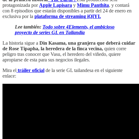
protagonizada por
Apple Lapisara
y
Mimu Panthita
, y contará
con 8 episodios que estarán disponibles a partir del 24 de enero en
exclusiva por la
plataforma de streaming iQIYI.
Lee también:
Todo sobre 4Elements, el ambicioso
proyecto de series GL en Tailandia
La historia sigue a
Din Kasama, una granjera que deberá cuidar
de Rose Tipapha, la heredera de la finca vecina,
quien corre
peligro tras conocer que Vasu, el heredero del viñedo, quiere
apropiarse de esta para sus negocios ilegales.
Mira el
tráiler oficial
de la serie GL tailandesa en el siguiente
enlace: