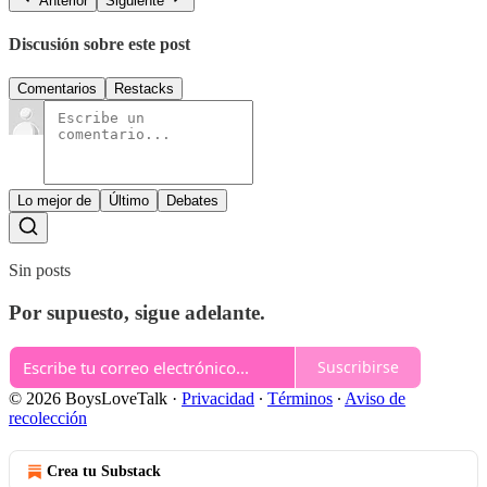
Anterior
Siguiente
Discusión sobre este post
Comentarios
Restacks
Lo mejor de
Último
Debates
Sin posts
Por supuesto, sigue adelante.
Suscribirse
© 2026 BoysLoveTalk
·
Privacidad
∙
Términos
∙
Aviso de
recolección
Crea tu Substack