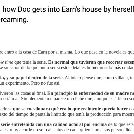
 entró a la casa de Earn por sí misma. Lo que pasa en la novela es que
ow time
que tenía la serie.
Es normal que tuvieran que recortar escena
se sinsabor de lo que pudo ser si estos detalles hubieran sido más cuida
a, y su papel dentro de la serie.
Al inicio pensé que, como villana, t
 un experimento. Pero no fue así.
vieron las cosas al final.
En principio la enfermedad de su madre no
o está mal. Simplemente me parece un cliché que, aunque está bien escri
padres,
que se cuestionara qué era lo que realmente quería hacer con
exto del tiempo de pantalla limitado que tenía la producción para mostra
erie entretenida con una calidad actoral por encima
de lo que est
najes, muy acorde no solo al status de cada quien sino a sus personalida