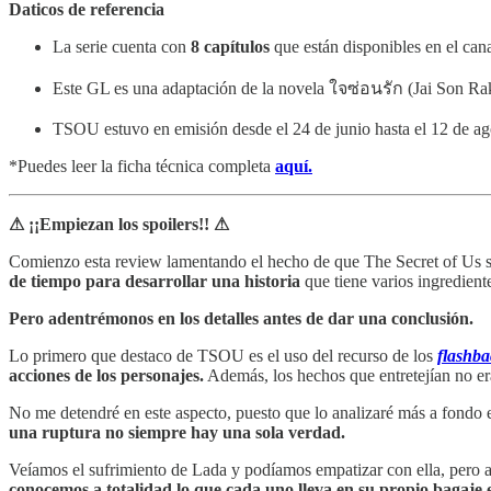
Daticos de referencia
La serie cuenta con
8 capítulos
que están disponibles en el can
Este GL es una adaptación de la novela ใจซ่อนรัก (Jai Son Ra
TSOU estuvo en emisión desde el 24 de junio hasta el 12 de ag
*Puedes leer la ficha técnica completa
aquí.
⚠ ¡¡Empiezan los spoilers!! ⚠
Comienzo esta review lamentando el hecho de que The Secret of Us solo
de tiempo para desarrollar una historia
que tiene varios ingrediente
Pero adentrémonos en los detalles antes de dar una conclusión.
Lo primero que destaco de TSOU es el uso del recurso de los
flashba
acciones de los personajes.
Además, los hechos que entretejían no er
No me detendré en este aspecto, puesto que lo analizaré más a fondo 
una ruptura no siempre hay una sola verdad.
Veíamos el sufrimiento de Lada y podíamos empatizar con ella, pero a
conocemos a totalidad lo que cada uno lleva en su propio bagaje 