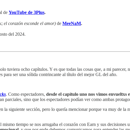
al de
YouTube de 3Plus
.
k;
el corazón esconde el amor)
de
MeeNaM
.
osto del 2024.
 tuviera ocho capítulos. Y es que todas las cosas que, a mi parecer, no
s para ser una sólida contrincante al título del mejor GL del año.
cks
. Como espectadores,
desde el capítulo uno nos vimos envueltxs e
an parciales, sino que los espectadores podían ver como ambas protagon
en la siguiente sección, pero lo quería mencionar porque va muy de la 
l mismo tiempo se nos arrugaba el corazón con Earn y sus decisiones u
emocional,
y que por ende debemos comunicarnos para entender las mot