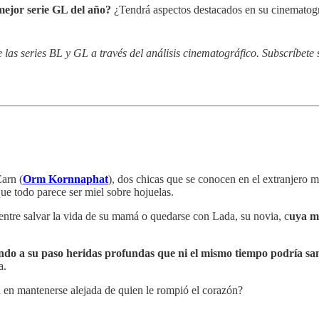
mejor serie GL del año?
¿Tendrá aspectos destacados en su cinematogra
as series BL y GL a través del análisis cinematográfico. Subscríbete s
Earn (
Orm Kornnaphat
), dos chicas que se conocen en el extranjero 
ue todo parece ser miel sobre hojuelas.
 entre salvar la vida de su mamá o quedarse con Lada, su novia, c
uya ma
ndo a su paso heridas profundas que ni el mismo tiempo podría sa
a.
en mantenerse alejada de quien le rompió el corazón?