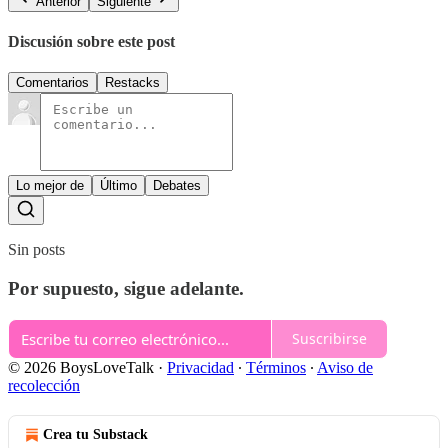
Anterior
Siguiente
Discusión sobre este post
Comentarios
Restacks
Lo mejor de
Último
Debates
Sin posts
Por supuesto, sigue adelante.
Suscribirse
© 2026 BoysLoveTalk
·
Privacidad
∙
Términos
∙
Aviso de
recolección
Crea tu Substack