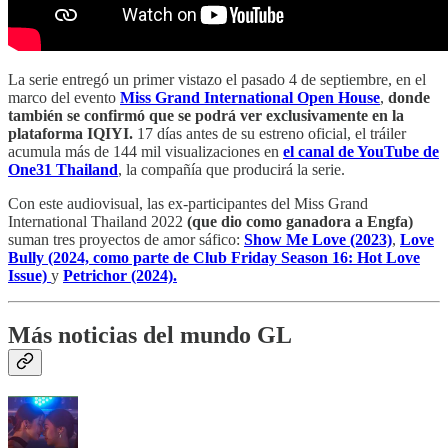
La serie entregó un primer vistazo el pasado 4 de septiembre, en el
marco del evento
Miss Grand International Open House
,
donde
también se confirmó que se podrá ver exclusivamente en la
plataforma IQIYI.
17 días antes de su estreno oficial, el tráiler
acumula más de 144 mil visualizaciones en
el canal de YouTube de
One31 Thailand
, la compañía que producirá la serie.
Con este audiovisual, las ex-participantes del Miss Grand
International Thailand 2022
(que dio como ganadora a Engfa)
suman tres proyectos de amor sáfico:
Show Me Love (2023)
,
Love
Bully (2024, como parte de Club Friday Season 16: Hot Love
Issue)
y
Petrichor (2024).
Más noticias del mundo GL