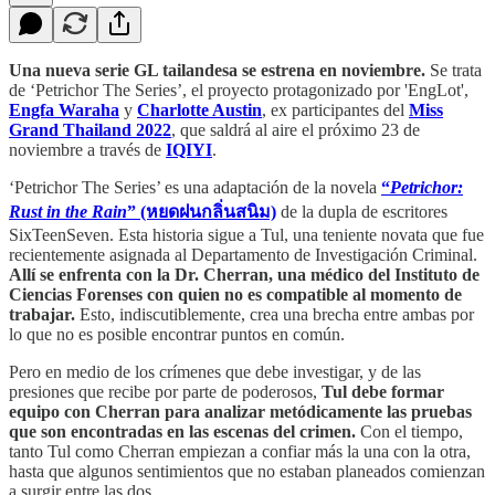
Una nueva serie GL tailandesa se estrena en noviembre.
Se trata
de ‘Petrichor The Series’, el proyecto protagonizado por 'EngLot',
Engfa Waraha
y
Charlotte Austin
, ex participantes del
Miss
Grand Thailand 2022
, que saldrá al aire el próximo 23 de
noviembre a través de
IQIYI
.
‘Petrichor The Series’ es una adaptación de la novela
“
Petrichor:
Rust in the Rain
” (หยดฝนกลิ่นสนิม)
de la dupla de escritores
SixTeenSeven. Esta historia sigue a Tul, una teniente novata que fue
recientemente asignada al Departamento de Investigación Criminal.
Allí se enfrenta con la Dr. Cherran, una médico del Instituto de
Ciencias Forenses con quien no es compatible al momento de
trabajar.
Esto, indiscutiblemente, crea una brecha entre ambas por
lo que no es posible encontrar puntos en común.
Pero en medio de los crímenes que debe investigar, y de las
presiones que recibe por parte de poderosos,
Tul debe formar
equipo con Cherran para analizar metódicamente las pruebas
que son encontradas en las escenas del crimen.
Con el tiempo,
tanto Tul como Cherran empiezan a confiar más la una con la otra,
hasta que algunos sentimientos que no estaban planeados comienzan
a surgir entre las dos.