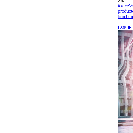
#ViceVe
producto
bombard
Este 🧵 