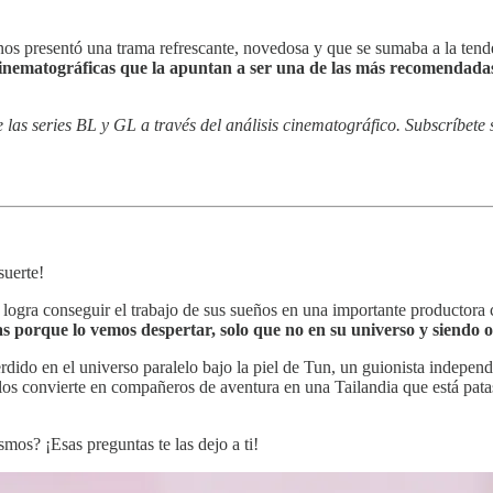
os presentó una trama refrescante, novedosa y que se sumaba a la tenden
 cinematográficas que la apuntan a ser una de las más recomendadas 
as series BL y GL a través del análisis cinematográfico. Subscríbete s
suerte!
e logra conseguir el trabajo de sus sueños en una importante productora 
s porque lo vemos despertar, solo que no en su universo y siendo o
ido en el universo paralelo bajo la piel de Tun, un guionista independi
los convierte en compañeros de aventura en una Tailandia que está patas
os? ¡Esas preguntas te las dejo a ti!