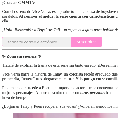
¡Gracias GMMTV!
Con el estreno de Vice Versa, esta productora tailandesa de boyslove n
paralelos.
Al romper el molde, la serie cuenta con características
ella.
¡Hola! Bienvenidx a BoysLoveTalk, un espacio seguro para hablar de l
Suscribirse
✨ Zona sin spoilers ✨
Trataré de explicar la trama de esta serie sin tanto enredo. ¡Deséenme 
Vice Versa narra la historia de Talay, un colorista recién graduado qu
primer día, “muere” tras ahogarse en el mar.
Y lo pongo entre comilla
Esto mismo le sucede a Puen, un importante actor que se encuentra perd
mejores personajes. Ambos descubren que son
otras personas
lo que 
línea de tiempo.
¿Lograrán Talay y Puen recuperar sus vidas? ¿Volverán siendo los mism