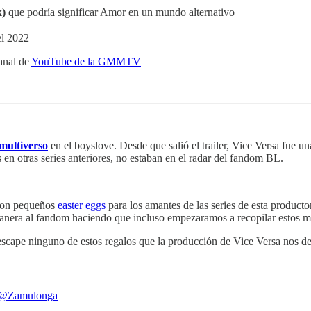
k)
que podría significar Amor en un mundo alternativo
el 2022
anal de
YouTube de la GMMTV
multiverso
en el boyslove. Desde que salió el trailer, Vice Versa fue u
en otras series anteriores, no estaban en el radar del fandom BL.
yeron pequeños
easter eggs
para los amantes de las series de esta producto
anera al fandom haciendo que incluso empezaramos a recopilar estos 
 escape ninguno de estos regalos que la producción de Vice Versa nos de
@Zamulonga