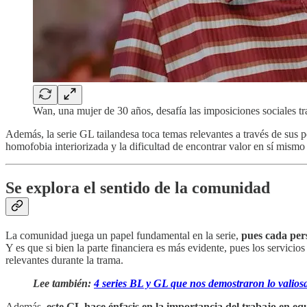
Wan, una mujer de 30 años, desafía las imposiciones sociales tr
Además, la serie GL tailandesa toca temas relevantes a través de sus 
homofobia interiorizada y la dificultad de encontrar valor en sí mismo
Se explora el sentido de la comunidad
La comunidad juega un papel fundamental en la serie,
pues cada per
Y es que si bien la parte financiera es más evidente, pues los servici
relevantes durante la trama.
Lee también:
4 series BL y GL que nos demostraron lo valiosa
Además,
este GL hace énfasis en la importancia del trabajo en eq