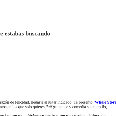
ue estabas buscando
orazón de felicidad, llegaste al lugar indicado. Te presento
‘Whale Store
tos en los que solo quieres
fluff (
romance y comedia sin tanto lío).
or las que este
girlslove
se siente como una caricia al alma,
y todo aq