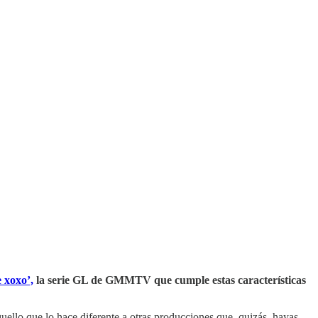
 xoxo’,
la serie GL de GMMTV que cumple estas características
uello que lo hace diferente a otras producciones que, quizás, hayas