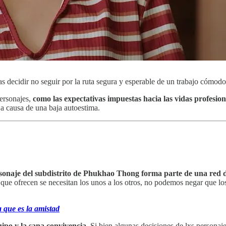
as decidir no seguir por la ruta segura y esperable de un trabajo cómodo
personajes,
como las expectativas impuestas hacia las vidas profesion
 a causa de una baja autoestima.
sonaje del subdistrito de Phukhao Thong forma parte de una red
os que ofrecen se necesitan los unos a los otros, no podemos negar que l
 que es la amistad
uipo y la sana convivencia
.
Si bien algunas decisiones de lxs personaje