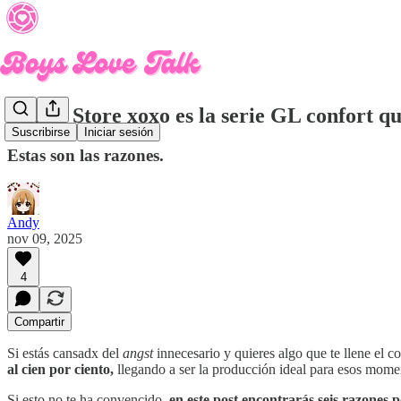
Whale Store xoxo es la serie GL confort q
Suscribirse
Iniciar sesión
Estas son las razones.
Andy
nov 09, 2025
4
Compartir
Si estás cansadx del
angst
innecesario y quieres algo que te llene el c
al cien por ciento,
llegando a ser la producción ideal
para esos momen
Si esto no te ha convencido,
en este post encontrarás seis razones p