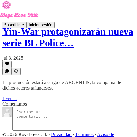
Suscribirse
Iniciar sesión
Yin-War protagonizarán nueva
serie BL Police…
jul 3, 2025
La producción estará a cargo de ARGENTIS, la compañía de
dichos actores tailandeses.
Leer →
Comentarios
© 2026 BoysLoveTalk
·
Privacidad
∙
Términos
∙
Aviso de