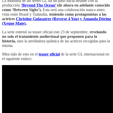
La industria de las series GL da un paso hacia delante con la
producción
‘Beyond The Ocean’
(de ahora en adelante conocido
como ‘Between Sighs’).
Esta será una colaboración nunca antes
vista entre Brasil y Tailandia,
teniendo como protagonistas a las
actrices
Christine Gulasatree (Reverse 4 You) y
Amanda Döring
(Xeque Mate).
La serie estrenó su teaser oficial este 23 de septiembre,
revelando
no solo el tratamiento audiovisual que proponen para la
historia,
sino la arrolladora química de las actrices escogidas para la
misma.
Mira más de esto en el
teaser oficial
de la serie GL internacional en
el siguiente enlace: