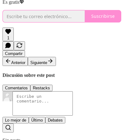
Es gratis💖
Suscribirse
1
Compartir
Anterior
Siguiente
Discusión sobre este post
Comentarios
Restacks
Lo mejor de
Último
Debates