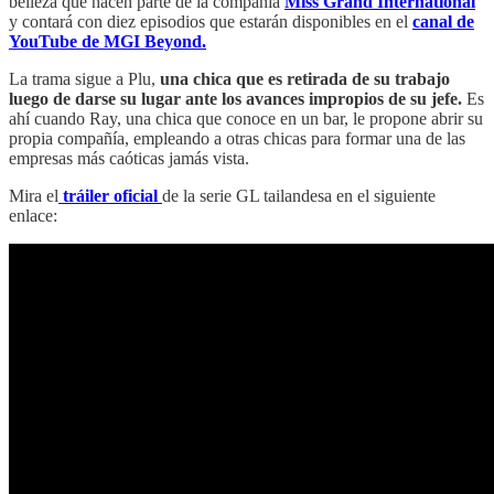
belleza que hacen parte de la compañía
Miss Grand International
y contará con diez episodios que estarán disponibles en el
canal de
YouTube de MGI Beyond.
La trama sigue a Plu,
una chica que es retirada de su trabajo
luego de darse su lugar ante los avances impropios de su jefe.
Es
ahí cuando Ray, una chica que conoce en un bar, le propone abrir su
propia compañía, empleando a otras chicas para formar una de las
empresas más caóticas jamás vista.
Mira el
tráiler oficial
de la serie GL tailandesa en el siguiente
enlace: