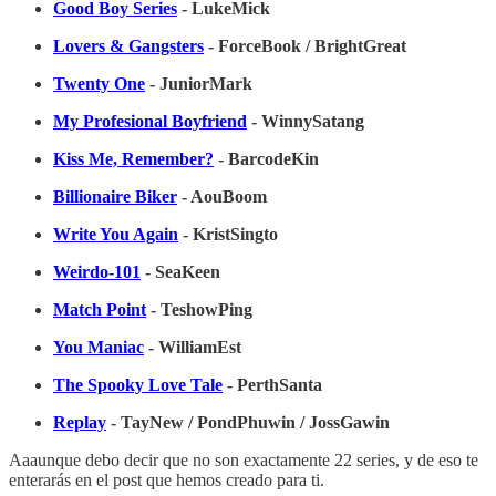
Good Boy Series
- LukeMick
Lovers & Gangsters
- ForceBook / BrightGreat
Twenty One
- JuniorMark
My Profesional Boyfriend
- WinnySatang
Kiss Me, Remember?
- BarcodeKin
Billionaire Biker
- AouBoom
Write You Again
- KristSingto
Weirdo-101
- SeaKeen
Match Point
- TeshowPing
You Maniac
- WilliamEst
The Spooky Love Tale
- PerthSanta
Replay
- TayNew / PondPhuwin / JossGawin
Aaaunque debo decir que no son exactamente 22 series, y de eso te
enterarás en el post que hemos creado para ti.