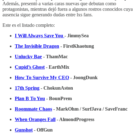
Además, presentó a varias caras nuevas que debutan como
protagonistas, mientras dejó fuera a algunos rostros conocidos cuya
ausencia sigue generando dudas entre lxs fans.
Este es el listado completo:
I Will Always Save You
- JimmySea
The Invisible Dragon
- FirstKhaotung
Unlucky Bae
- ThamMac
Cupid’s Ghost
- EarthMix
How To Survive My CEO
- JoongDunk
17th Spring
- ChokunAston
Plan B To You
- BounPrem
Roommate Chaos
- MarkOhm / SurfJava / SaveFranc
When Oranges Fall
- AlmondProgress
Gunshot
- OffGun