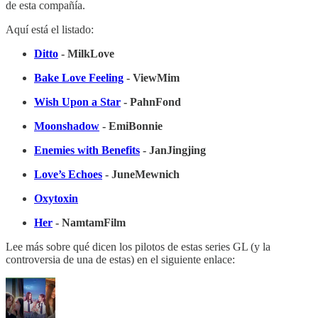
de esta compañía.
Aquí está el listado:
Ditto
- MilkLove
Bake Love Feeling
- ViewMim
Wish Upon a Star
- PahnFond
Moonshadow
- EmiBonnie
Enemies with Benefits
- JanJingjing
Love’s Echoes
- JuneMewnich
Oxytoxin
Her
- NamtamFilm
Lee más sobre qué dicen los pilotos de estas series GL (y la
controversia de una de estas) en el siguiente enlace: