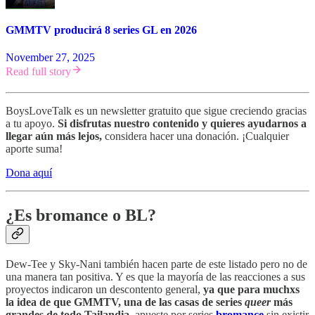
GMMTV producirá 8 series GL en 2026
November 27, 2025
Read full story
BoysLoveTalk es un newsletter gratuito que sigue creciendo gracias
a tu apoyo.
Si disfrutas nuestro contenido y quieres ayudarnos a
llegar aún más lejos,
considera hacer una donación. ¡Cualquier
aporte suma!
Dona aquí
¿Es bromance o BL?
Dew-Tee y Sky-Nani también hacen parte de este listado pero no de
una manera tan positiva. Y es que la mayoría de las reacciones a sus
proyectos indicaron un descontento general,
ya que para muchxs
la idea de que GMMTV, una de las casas de series
queer
más
grandes de todo Tailandia,
apueste por series
bromance
sin existir