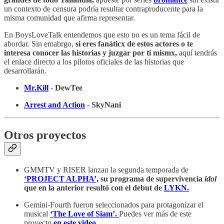
un contexto de censura podría resultar contraproducente para la
misma comunidad que afirma representar.
En BoysLoveTalk entendemos que esto no es un tema fácil de
abordar. Sin emabrgo,
si eres fanáticx de estos actores o te
interesa conocer las historias y juzgar por ti mismx,
aquí tendrás
el enlace directo a los pilotos oficiales de las historias que
desarrollarán.
Mr.Kill
- DewTee
Arrest and Action
- SkyNani
Otros proyectos
GMMTV y RISER lanzan la segunda temporada de
‘PROJECT ALPHA’,
su programa de supervivencia
idol
que en la anterior resultó con el debut de
LYKN.
Gemini-Fourth fueron seleccionados para protagonizar el
musical
‘The Love of Siam’.
Puedes ver más de este
proyecto
en este video.