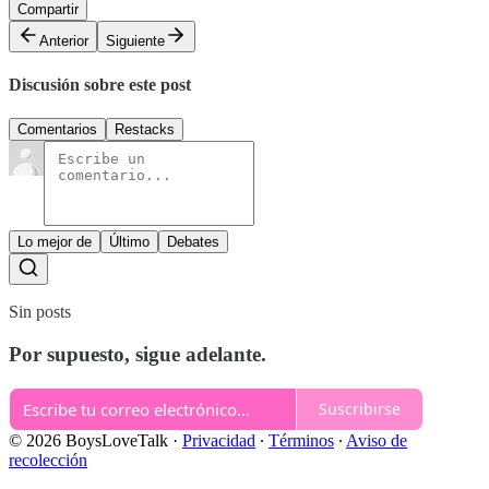
Compartir
Anterior
Siguiente
Discusión sobre este post
Comentarios
Restacks
Lo mejor de
Último
Debates
Sin posts
Por supuesto, sigue adelante.
Suscribirse
© 2026 BoysLoveTalk
·
Privacidad
∙
Términos
∙
Aviso de
recolección