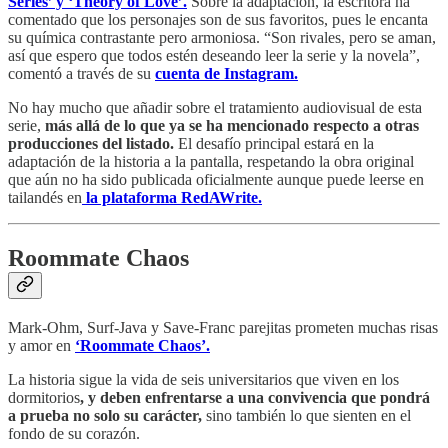
Series’ y
‘Theory of Love’.
Sobre la adaptación, la escritora ha
comentado que los personajes son de sus favoritos, pues le encanta
su química contrastante pero armoniosa. “Son rivales, pero se aman,
así que espero que todos estén deseando leer la serie y la novela”,
comentó a través de su
cuenta de Instagram.
No hay mucho que añadir sobre el tratamiento audiovisual de esta
serie,
más allá de lo que ya se ha mencionado respecto a otras
producciones del listado.
El desafío principal estará en la
adaptación de la historia a la pantalla, respetando la obra original
que aún no ha sido publicada oficialmente aunque puede leerse en
tailandés en
la plataforma RedAWrite.
Roommate Chaos
Mark-Ohm, Surf-Java y Save-Franc parejitas prometen muchas risas
y amor en
‘Roommate Chaos’.
La historia sigue la vida de seis universitarios que viven en los
dormitorios
, y deben enfrentarse a una convivencia que pondrá
a prueba no solo su carácter,
sino también lo que sienten en el
fondo de su corazón.