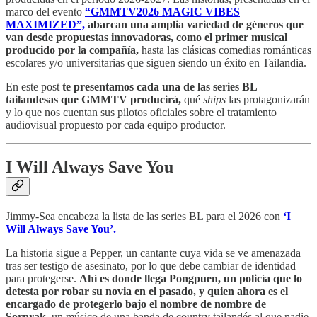
marco del evento
“GMMTV2026 MAGIC VIBES
MAXIMIZED”,
abarcan una amplia variedad de géneros que
van desde propuestas innovadoras, como el primer musical
producido por la compañía,
hasta las clásicas comedias románticas
escolares y/o universitarias que siguen siendo un éxito en Tailandia.
En este post
te presentamos cada una de las series BL
tailandesas que GMMTV producirá,
qué
ships
las protagonizarán
y lo que nos cuentan sus pilotos oficiales sobre el tratamiento
audiovisual propuesto por cada equipo productor.
I Will Always Save You
Jimmy-Sea encabeza la lista de las series BL para el 2026 con
‘I
Will Always Save You’.
La historia sigue a Pepper, un cantante cuya vida se ve amenazada
tras ser testigo de asesinato, por lo que debe cambiar de identidad
para protegerse.
Ahí es donde llega Pongpuen, un policía que lo
detesta por robar su novia en el pasado, y quien ahora es el
encargado de protegerlo bajo el nombre de nombre de
Sornrak,
un músico de una banda de country tailandés al que nadie