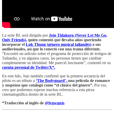
La serie BL será dirigida por
Jojo Tidakorn
(Never Let Me Go,
Only Friends),
quien comentó que llevaba años queriendo
incorporar el
Luk Thung (género musical tailandés)
a sus
audiovisuales, así que lo conectó con una trama diferente.
“Encontré un artículo sobre el programa de protección de testigos de
Tailandia, y en algunos casos, las personas tienen que cambiar
completamente su identidad. Me pareció fascinante”, comentó en su
cuenta personal de Twitter/X*.
En este hilo, Jojo también confirmó que la primera secuencia del
piloto es un tributo a
‘The Bodyguard’,
una película de romance
y suspenso que catalogó como “el clásico del género”.
Por eso,
creo que podremos esperar muchas referencia a esta pieza
cinematográfica dentro de la serie BL.
*Traducción al inglés de
@lynwnnjs