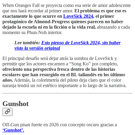
When Oranges Fall se proyecta como esa serie de amor adolescente
que nos hará recordar al primer amor.
El problema es que eso es
exactamente lo que ocurre en
LoveSick 2024,
el primer
protagónico de Almond-Progress quienes parecen no haber
dejado la escuela ni en la ficción o la vida real,
abrazando a cada
momento su Phun-Noh interior.
Lee también:
Esto pienso de LoveSick 2024, sin haber
visto la versión original
El principal desafío será dejar atrás la sombra de LoveSick y
permitir que los actores encarnen a “Song Ko” por completo,
ofreciento una perspectiva fresca dentro de las historias
escolares que han resurgido en el BL tailandés en los últimos
años.
Además, la colorimetría del piloto deja claro que el color
naranja tendrá un rol estético importante a lo largo de la narrativa.
Gunshot
Off-Gun pisan fuerte en 2026 con concepto oscuro gracias a
‘Gunshot’.