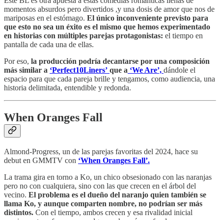
Este BL es otra apuesta a estas comedias románticas llenas de
momentos absurdos pero divertidos ,y una dosis de amor que nos de
mariposas en el estómago.
El único inconveniente previsto para
que esto no sea un éxito es el mismo que hemos experimentado
en historias con múltiples parejas protagonistas:
el tiempo en
pantalla de cada una de ellas.
Por eso,
la producción podría decantarse por una composición
más similar a
‘Perfect10Liners’
que a
‘We Are’,
dándole el
espacio para que cada pareja brille y tengamos, como audiencia, una
historia delimitada, entendible y redonda.
When Oranges Fall
Almond-Progress, un de las parejas favoritas del 2024, hace su
debut en GMMTV con
‘When Oranges Fall’.
La trama gira en torno a Ko, un chico obsesionado con las naranjas
pero no con cualquiera, sino con las que crecen en el árbol del
vecino.
El problema es el dueño del naranjo quien también se
llama Ko, y aunque comparten nombre, no podrían ser más
distintos.
Con el tiempo, ambos crecen y esa rivalidad inicial