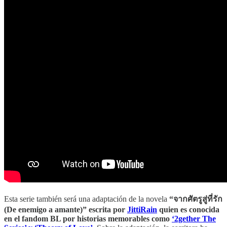
Esta serie también será una adaptación de la novela
“จากศัตรูสู่ที่รัก
(De enemigo a amante)”
escrita por
JittiRain
quien es conocida
en el fandom BL por historias memorables como
‘2gether The