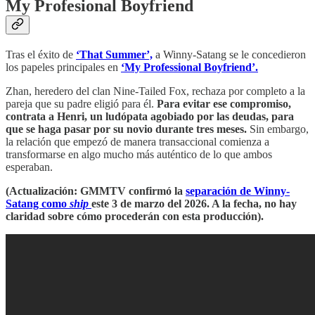
My Profesional Boyfriend
Tras el éxito de
‘That Summer’,
a Winny-Satang se le concedieron
los papeles principales en
‘My Professional Boyfriend’.
Zhan, heredero del clan Nine-Tailed Fox, rechaza por completo a la
pareja que su padre eligió para él.
Para evitar ese compromiso,
contrata a Henri, un ludópata agobiado por las deudas, para
que se haga pasar por su novio durante tres meses.
Sin embargo,
la relación que empezó de manera transaccional comienza a
transformarse en algo mucho más auténtico de lo que ambos
esperaban.
(Actualización: GMMTV confirmó la
separación de Winny-
Satang como
ship
este 3 de marzo del 2026. A la fecha, no hay
claridad sobre cómo procederán con esta producción).