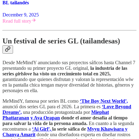
BL tailandés
December 9, 2025
Read full story
Un festival de series GL (tailandesas)
Desde MeMindY anunciando sus proyectos sáficos hasta Channel 7
presentando su primer proyecto GL original,
la industria de las
series
girlslove
ha visto un crecimiento total en 2025,
garantizando que quienes disfrutan y valoran la representación
wlw
en la pantalla chica tengan mayor diversidad de historias, géneros y
personajes en ella.
MeMindY, famosa por series BL como
‘The Boy Next World’,
anunció dos series GL para el 2026. La primera es
‘Love Beyond
Dreams’,
una producción protagonizada por
Miephat
Phattaranan
y Aya Orapan
donde el amor desafía al tiempo
para salvar la vida de la persona amada.
En cuanto a la segunda
encontramos a
‘Ai Girl’,
la serie sáfica de
Myyu Khawisara y
Chanya Amarit
donde una diseñadora experta en diseñar rostros