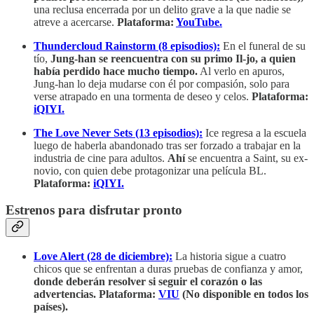
una reclusa encerrada por un delito grave a la que nadie se
atreve a acercarse.
Plataforma:
YouTube.
Thundercloud Rainstorm (8 episodios):
En el funeral de su
tío,
Jung-han se reencuentra con su primo Il-jo, a quien
había perdido hace mucho tiempo.
Al verlo en apuros,
Jung-han lo deja mudarse con él por compasión, solo para
verse atrapado en una tormenta de deseo y celos.
Plataforma:
iQIYI.
The Love Never Sets (13 episodios):
Ice regresa a la escuela
luego de haberla abandonado tras ser forzado a trabajar en la
industria de cine para adultos.
Ahí
se encuentra a Saint, su ex-
novio, con quien debe protagonizar una película BL.
Plataforma:
iQIYI.
Estrenos para disfrutar pronto
Love Alert (28 de diciembre):
La historia sigue a cuatro
chicos que se enfrentan a duras pruebas de confianza y amor,
donde deberán resolver si seguir el corazón o las
advertencias.
Plataforma:
VIU
(No disponible en todos los
países).