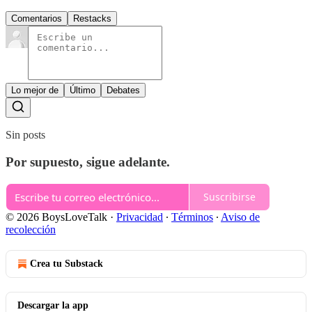
Comentarios
Restacks
Lo mejor de
Último
Debates
Sin posts
Por supuesto, sigue adelante.
Suscribirse
© 2026 BoysLoveTalk
·
Privacidad
∙
Términos
∙
Aviso de
recolección
Crea tu Substack
Descargar la app