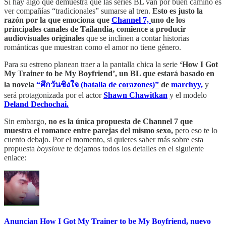
Si hay algo que demuestra que las series BL van por buen camino es
ver compañías “tradicionales” sumarse al tren.
Esto es justo la
razón por la que emociona que
Channel 7,
uno de los
principales canales de Tailandia, comience a producir
audiovisuales originales
que se inclinen a contar historias
románticas que muestran como el amor no tiene género.
Para su estreno planean traer a la pantalla chica la serie
‘How I Got
My Trainer to be My Boyfriend’,
un BL que estará basado en
la novela
“ศึกวันชิงใจ (batalla de corazones)”
de
marchyy,
y
será protagonizada por el actor
Shawn Chawitkan
y el modelo
Deland Dechochai.
Sin embargo,
no es la única propuesta de Channel 7 que
muestra el romance entre parejas del mismo sexo,
pero eso te lo
cuento debajo. Por el momento, si quieres saber más sobre esta
propuesta
boyslove
te dejamos todos los detalles en el siguiente
enlace:
Anuncian How I Got My Trainer to be My Boyfriend, nuevo