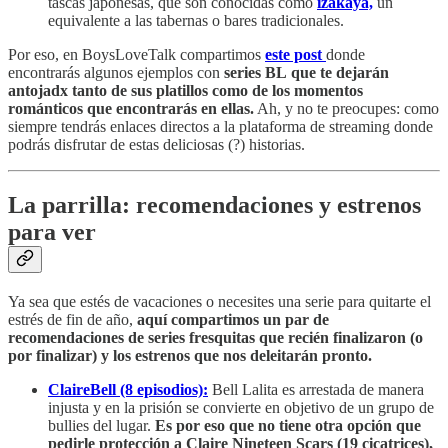
tascas japonesas, que son conocidas como
izakaya,
un
equivalente a las tabernas o bares tradicionales.
Por eso, en BoysLoveTalk compartimos
este post
donde
encontrarás algunos ejemplos con
series BL
que te dejarán
antojadx tanto de sus platillos como de los momentos
románticos que encontrarás en ellas.
Ah, y no te preocupes: como
siempre tendrás enlaces directos a la plataforma de streaming donde
podrás disfrutar de estas deliciosas (?) historias.
La parrilla: recomendaciones y estrenos
para ver
Ya sea que estés de vacaciones o necesites una serie para quitarte el
estrés de fin de año,
aquí compartimos un par de
recomendaciones de series fresquitas que recién finalizaron (o
por finalizar) y los estrenos que nos deleitarán pronto.
ClaireBell (8 episodios):
Bell Lalita es arrestada de manera
injusta y en la prisión se convierte en objetivo de un grupo de
bullies del lugar.
Es por eso que no tiene otra opción que
pedirle protección a Claire Nineteen Scars (19 cicatrices),