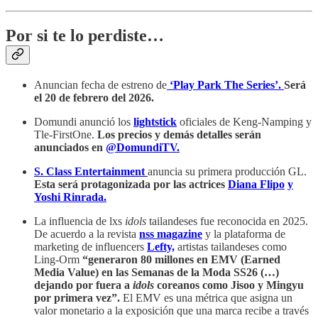
Por si te lo perdiste…
Anuncian fecha de estreno de
‘Play Park The Series’.
Será
el 20 de febrero del 2026.
Domundi anunció los
lightstick
oficiales de Keng-Namping y
Tle-FirstOne.
Los precios y demás detalles serán
anunciados en
@DomundiTV.
S. Class Entertainment
anuncia su primera producción GL.
Esta será protagonizada por las actrices
Diana Flipo
y
Yoshi Rinrada.
La influencia de lxs
idols
tailandeses fue reconocida en 2025.
De acuerdo a la revista
nss magazine
y la plataforma de
marketing de influencers
Lefty,
artistas tailandeses como
Ling-Orm
“generaron 80 millones en EMV (Earned
Media Value) en las Semanas de la Moda SS26 (…)
dejando por fuera a
idols
coreanos como Jisoo y Mingyu
por primera vez”.
El EMV es una métrica que asigna un
valor monetario a la exposición que una marca recibe a través