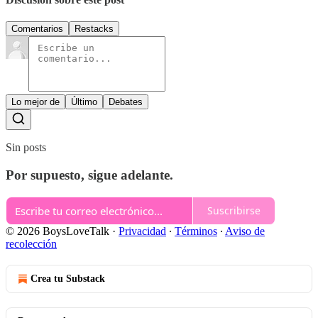
Comentarios
Restacks
Lo mejor de
Último
Debates
Sin posts
Por supuesto, sigue adelante.
Suscribirse
© 2026 BoysLoveTalk
·
Privacidad
∙
Términos
∙
Aviso de
recolección
Crea tu Substack