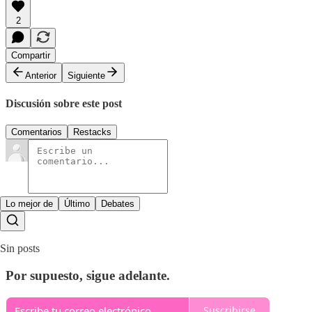
2
Compartir
Anterior
Siguiente
Discusión sobre este post
Comentarios
Restacks
Lo mejor de
Último
Debates
Sin posts
Por supuesto, sigue adelante.
Suscribirse