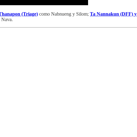
Thanapon (Triage)
como Nabnueng y Silom;
Ta Nannakun (DFF)
y
y Nava.