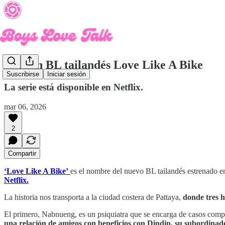
Lanzan BL tailandés Love Like A Bike
Suscribirse
Iniciar sesión
La serie está disponible en Netflix.
mar 06, 2026
2
Compartir
‘Love Like A Bike’
es el nombre del nuevo BL tailandés estrenado 
Netflix.
La historia nos transporta a la ciudad costera de Pattaya,
donde tres h
El primero, Nabnueng, es un psiquiatra que se encarga de casos compl
una relación de amigos con beneficios con Dindin, su subordinad