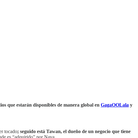
ios que estarán disponibles de manera global en
GagaOOLala
y
er tocado
; seguido está Tawan, el dueño de un negocio que tiene
onde es “adquirido” por Nava.