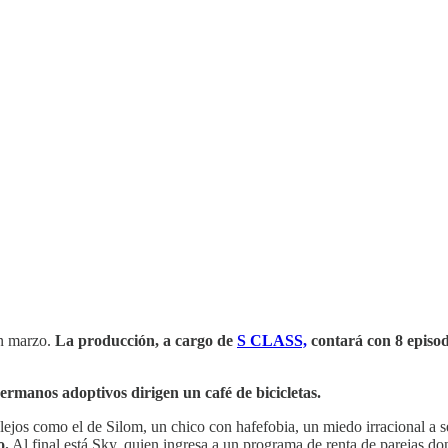
en marzo.
La producción, a cargo de
S CLASS,
contará con 8 episod
ermanos adoptivos dirigen un café de bicicletas.
ejos como el de Silom, un chico con hafefobia, un miedo irracional a s
o.
Al final está Sky, quien ingresa a un programa de renta de parejas d