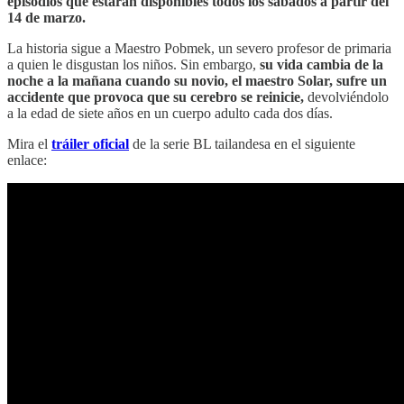
episodios que estarán disponibles todos los sábados a partir del
14 de marzo.
La historia sigue a Maestro Pobmek, un severo profesor de primaria
a quien le disgustan los niños. Sin embargo,
su vida cambia de la
noche a la mañana cuando su novio, el maestro Solar, sufre un
accidente que provoca que su cerebro se reinicie,
devolviéndolo
a la edad de siete años en un cuerpo adulto cada dos días.
Mira el
tráiler oficial
de la serie BL tailandesa en el siguiente
enlace: