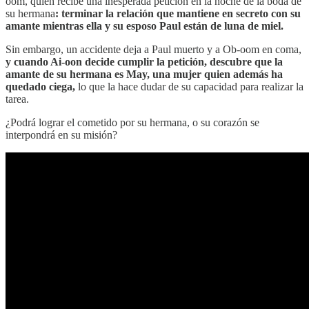
oom, quien recibe una inesperada petición en la noche de la boda de
su hermana
: terminar la relación que mantiene en secreto con su
amante mientras ella y su esposo Paul están de luna de miel.
Sin embargo, un accidente deja a Paul muerto y a Ob-oom en coma,
y cuando Ai-oon decide cumplir la petición, descubre que la
amante de su hermana es May, una mujer quien además ha
quedado ciega,
lo que la hace dudar de su capacidad para realizar la
tarea.
¿Podrá lograr el cometido por su hermana, o su corazón se
interpondrá en su misión?