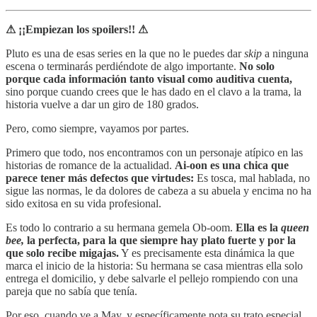
⚠ ¡¡Empiezan los spoilers!! ⚠
Pluto es una de esas series en la que no le puedes dar
skip
a ninguna
escena o terminarás perdiéndote de algo importante.
No solo
porque cada información tanto visual como auditiva cuenta,
sino porque cuando crees que le has dado en el clavo a la trama, la
historia vuelve a dar un giro de 180 grados.
Pero, como siempre, vayamos por partes.
Primero que todo, nos encontramos con un personaje atípico en las
historias de romance de la actualidad.
Ai-oon es una chica que
parece tener más defectos que virtudes:
Es tosca, mal hablada, no
sigue las normas, le da dolores de cabeza a su abuela y encima no ha
sido exitosa en su vida profesional.
Es todo lo contrario a su hermana gemela Ob-oom.
Ella es la
queen
bee,
la perfecta, para la que siempre hay plato fuerte y por la
que solo recibe migajas.
Y es precisamente esta dinámica la que
marca el inicio de la historia: Su hermana se casa mientras ella solo
entrega el domicilio, y debe salvarle el pellejo rompiendo con una
pareja que no sabía que tenía.
Por eso, cuando ve a May, y específicamente nota su trato especial,