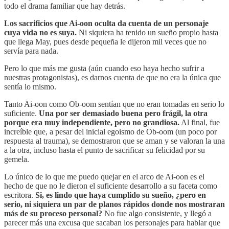
todo el drama familiar que hay detrás.
Los sacrificios que Ai-oon oculta da cuenta de un personaje
cuya vida no es suya.
Ni siquiera ha tenido un sueño propio hasta
que llega May, pues desde pequeña le dijeron mil veces que no
servía para nada.
Pero lo que más me gusta (aún cuando eso haya hecho sufrir a
nuestras protagonistas), es darnos cuenta de que no era la única que
sentía lo mismo.
Tanto Ai-oon como Ob-oom sentían que no eran tomadas en serio lo
suficiente.
Una por ser demasiado buena pero frágil, la otra
porque era muy independiente, pero no grandiosa.
Al final, fue
increíble que, a pesar del inicial egoismo de Ob-oom (un poco por
respuesta al trauma), se demostraron que se aman y se valoran la una
a la otra, incluso hasta el punto de sacrificar su felicidad por su
gemela.
Lo único de lo que me puedo quejar en el arco de Ai-oon es el
hecho de que no le dieron el suficiente desarrollo a su faceta como
escritora.
Si, es lindo que haya cumplido su sueño, ¿pero en
serio, ni siquiera un par de planos rápidos donde nos mostraran
más de su proceso personal?
No fue algo consistente, y llegó a
parecer más una excusa que sacaban los personajes para hablar que