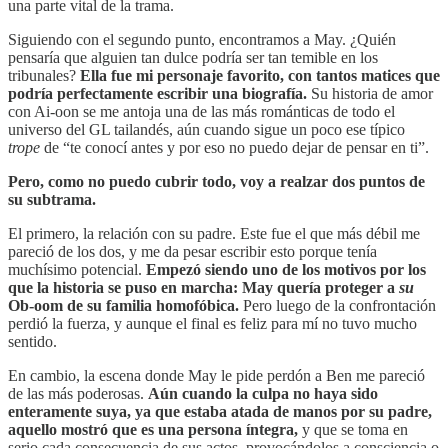
una parte vital de la trama.
Siguiendo con el segundo punto, encontramos a May. ¿Quién
pensaría que alguien tan dulce podría ser tan temible en los
tribunales?
Ella fue mi personaje favorito, con tantos matices que
podría perfectamente escribir una biografía.
Su historia de amor
con Ai-oon se me antoja una de las más románticas de todo el
universo del GL tailandés, aún cuando sigue un poco ese típico
trope
de “te conocí antes y por eso no puedo dejar de pensar en ti”.
Pero, como no puedo cubrir todo, voy a realzar dos puntos de
su subtrama.
El primero, la relación con su padre. Este fue el que más débil me
pareció de los dos, y me da pesar escribir esto porque tenía
muchísimo potencial.
Empezó siendo uno de los motivos por los
que la historia se puso en marcha: May quería proteger a
su
Ob-oom de su familia homofóbica.
Pero luego de la confrontación
perdió la fuerza, y aunque el final es feliz para mí no tuvo mucho
sentido.
En cambio, la escena donde May le pide perdón a Ben me pareció
de las más poderosas.
Aún cuando la culpa no haya sido
enteramente suya, ya que estaba atada de manos por su padre,
aquello mostró que es una persona íntegra,
y que se toma en
serio cada consecuencia de sus actos, provocándolos a consciencia o