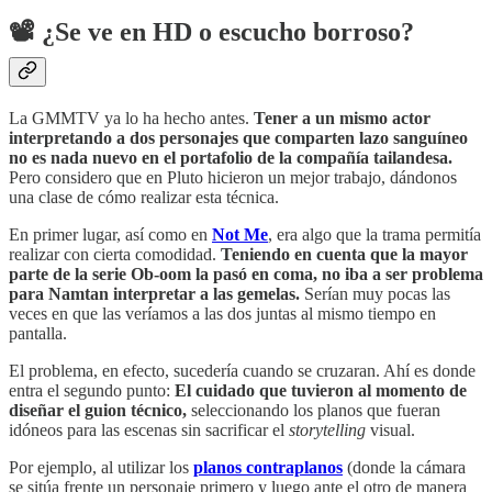
📽
¿Se ve en HD o escucho borroso?
La GMMTV ya lo ha hecho antes.
Tener a un mismo actor
interpretando a dos personajes que comparten lazo sanguíneo
no es nada nuevo en el portafolio de la compañía tailandesa.
Pero considero que en Pluto hicieron un mejor trabajo, dándonos
una clase de cómo realizar esta técnica.
En primer lugar, así como en
Not Me
, era algo que la trama permitía
realizar con cierta comodidad.
Teniendo en cuenta que la mayor
parte de la serie Ob-oom la pasó en coma, no iba a ser problema
para Namtan interpretar a las gemelas.
Serían muy pocas las
veces en que las veríamos a las dos juntas al mismo tiempo en
pantalla.
El problema, en efecto, sucedería cuando se cruzaran. Ahí es donde
entra el segundo punto:
El cuidado que tuvieron al momento de
diseñar el guion técnico,
seleccionando los planos que fueran
idóneos para las escenas sin sacrificar el
storytelling
visual.
Por ejemplo,
al utilizar los
planos contraplanos
(donde la cámara
se sitúa frente un personaje primero y luego ante el otro de manera