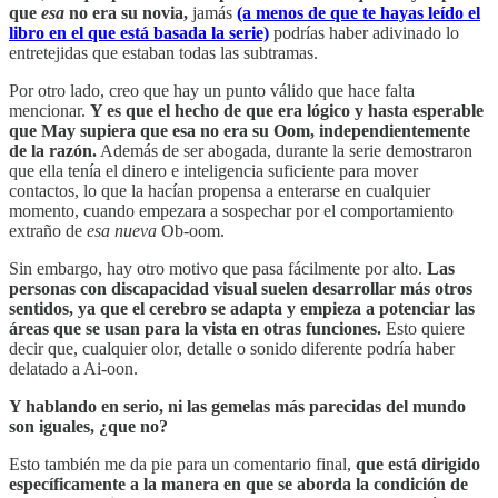
que
esa
no era su novia,
jamás
(a menos de que te hayas leído el
libro en el que está basada la serie)
podrías haber adivinado lo
entretejidas que estaban todas las subtramas.
Por otro lado, creo que hay un punto válido que hace falta
mencionar.
Y es que el hecho de que era lógico y hasta esperable
que May supiera que esa no era su Oom, independientemente
de la razón.
Además de ser abogada, durante la serie demostraron
que ella tenía el dinero e inteligencia suficiente para mover
contactos, lo que la hacían propensa a enterarse en cualquier
momento, cuando empezara a sospechar por el comportamiento
extraño de
esa nueva
Ob-oom.
Sin embargo, hay otro motivo que pasa fácilmente por alto.
Las
personas con discapacidad visual suelen desarrollar más otros
sentidos, ya que el cerebro se adapta y empieza a potenciar las
áreas que se usan para la vista en otras funciones.
Esto quiere
decir que, cualquier olor, detalle o sonido diferente podría haber
delatado a Ai-oon.
Y hablando en serio, ni las gemelas más parecidas del mundo
son iguales, ¿que no?
Esto también me da pie para un comentario final,
que está dirigido
específicamente a la manera en que se aborda la condición de