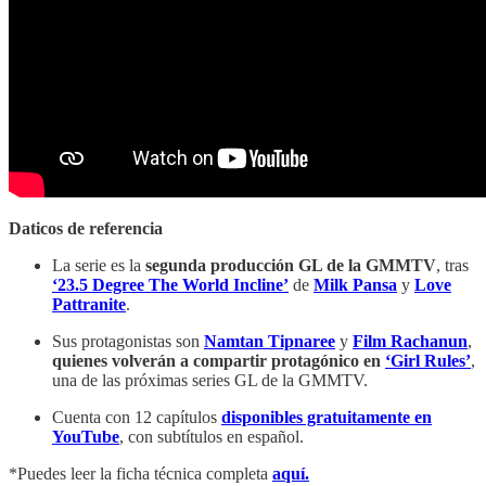
Daticos de referencia
La serie es la
segunda producción GL de la GMMTV
, tras
‘23.5 Degree The World Incline’
de
Milk Pansa
y
Love
Pattranite
.
Sus protagonistas son
Namtan Tipnaree
y
Film Rachanun
,
quienes volverán a compartir protagónico en
‘Girl Rules’
,
una de las próximas series GL de la GMMTV.
Cuenta con 12 capítulos
disponibles gratuitamente en
YouTube
, con subtítulos en español.
*Puedes leer la ficha técnica completa
aquí.