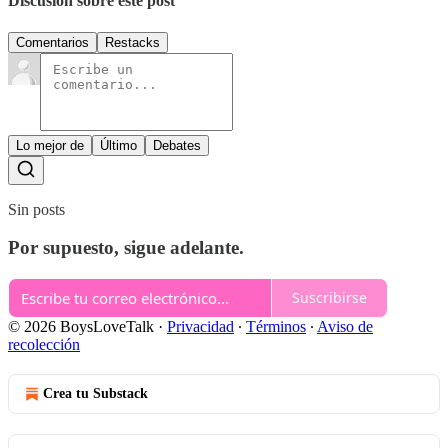
Discusión sobre este post
Comentarios
Restacks
Lo mejor de
Último
Debates
Sin posts
Por supuesto, sigue adelante.
Suscribirse
© 2026 BoysLoveTalk
·
Privacidad
∙
Términos
∙
Aviso de
recolección
Crea tu Substack