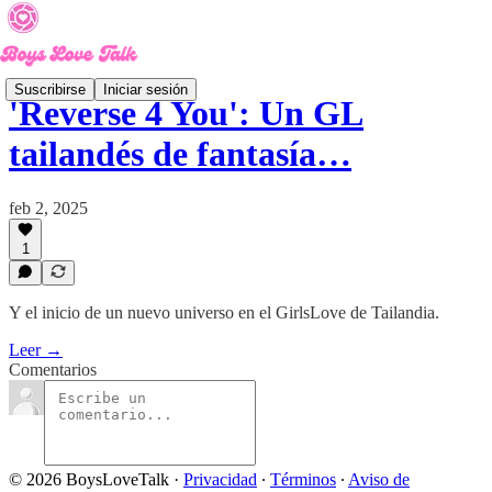
Suscribirse
Iniciar sesión
'Reverse 4 You': Un GL
tailandés de fantasía…
feb 2, 2025
1
Y el inicio de un nuevo universo en el GirlsLove de Tailandia.
Leer →
Comentarios
© 2026 BoysLoveTalk
·
Privacidad
∙
Términos
∙
Aviso de