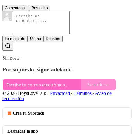
Comentarios
Restacks
Lo mejor de
Último
Debates
Sin posts
Por supuesto, sigue adelante.
Suscribirse
© 2026 BoysLoveTalk
·
Privacidad
∙
Términos
∙
Aviso de
recolección
Crea tu Substack
Descargar la app