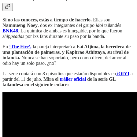
Si no las conoces, estás a tiempo de hacerlo.
Ellas son
Namnueng-Noey
, dos ex-integrantes del grupo
idol
tailandés
BNK48
. La química de ambas es innegable, por lo que fueron
shippeadas
por lxs fans durante su paso por la banda.
En
‘The Fire’,
la pareja interpretará a
Fai Atjima, la heredera de
una plantación de palmeras, y Kaphrao Athittaya, su rival de
infancia.
Nunca se han soportado, pero como dicen, del amor al
odio hay un solo paso, ¿no?
La serie contará con 8 episodios que estarán disponibles en
iQIYI
a
partir del 11 de julio.
Mira el
tráiler oficial
de la serie GL
tailandesa en el siguiente enlace: