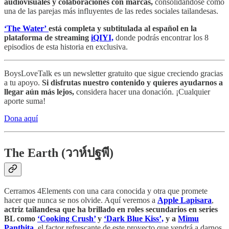
audiovisuales y colaboraciones con marcas,
consolidándose como
una de las parejas más influyentes de las redes sociales tailandesas.
‘The Water’
está completa y subtitulada al español en la
plataforma de streaming
iQIYI,
donde podrás encontrar los 8
episodios de esta historia en exclusiva.
BoysLoveTalk es un newsletter gratuito que sigue creciendo gracias
a tu apoyo.
Si disfrutas nuestro contenido y quieres ayudarnos a
llegar aún más lejos,
considera hacer una donación. ¡Cualquier
aporte suma!
Dona aquí
The Earth (
วาห์ปฐพี)
Cerramos 4Elements con una cara conocida y otra que promete
hacer que nunca se nos olvide. Aquí veremos a
Apple Lapisara
,
actriz tailandesa que ha brillado en roles secundarios en series
BL como
‘Cooking Crush’
y
‘Dark Blue Kiss’,
y a
Mimu
Panthita
,
el factor refrescante de este proyecto que vendrá a darnos