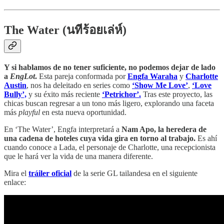
The Water (
นทีร้อยเล่ห์)
Y si hablamos de no tener suficiente, no podemos dejar de lado
a
EngLot
.
Esta pareja conformada por
Engfa Waraha
y
Charlotte
Austin
, nos ha deleitado en series como
‘Show Me Love’
,
‘Love
Bully’,
y su éxito más reciente
‘Petrichor’.
Tras este proyecto, las
chicas buscan regresar a un tono más ligero, explorando una faceta
más
playful
en esta nueva oportunidad.
En ‘The Water’, Engfa interpretará a
Nam Apo, la heredera de
una cadena de hoteles cuya vida gira en torno al trabajo.
Es ahí
cuando conoce a Lada, el personaje de Charlotte, una recepcionista
que le hará ver la vida de una manera diferente.
Mira el
tráiler oficial
de la serie GL tailandesa en el siguiente
enlace: