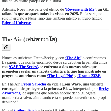
una de las cuatro parejas de la historia.
Además, Noey hace parte del elenco de
‘Reverse with Me’,
un GL
tailandés que acaparó todas las vistas en 2025.
En la serie, no
solo interpretó a Nene, sino que también integró el grupo ficticio
Edge of Universe
.
The Air (เสน่หาวาโย)
Nunca es suficiente Freen-Becky, y con
‘The Air’
lo confirmamos.
La pareja, que nos ha encantado desde su debut en la pantalla chica
con
‘GAP The Series’,
se enfrenta a dos nuevos roles que
prometen revelar una faceta distinta a la que han mostrado en
proyectos anteriores como
‘The Loyal Pin’
y
‘Uranus2324’.
En The Air,
Freen Sarocha
da vida a
Lom Wayo, una teniente
encargada de proteger a la princesa Blew,
interpretada por
Becky
Armstrong
, de aquellos que buscan hacerle daño. ¿Logrará
mantenerla a salvo, aún cuando esta se puede convertir en su propia
debilidad?
Mira el
tráiler oficial
de la serie GL tailandesa en el siguiente