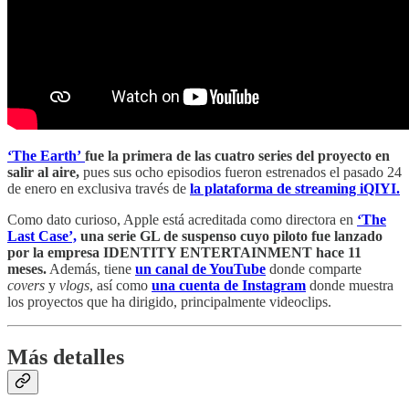
‘The Earth’
fue la primera de las cuatro series del proyecto en
salir al aire,
pues sus ocho episodios fueron estrenados el pasado 24
de enero en exclusiva través de
la plataforma de streaming iQIYI.
Como dato curioso, Apple está acreditada como directora en
‘The
Last Case’,
una serie GL de suspenso cuyo piloto fue lanzado
por la empresa IDENTITY ENTERTAINMENT hace 11
meses.
Además, tiene
un canal de YouTube
donde comparte
covers
y
vlogs
, así como
una cuenta de Instagram
donde muestra
los proyectos que ha dirigido, principalmente videoclips.
Más detalles