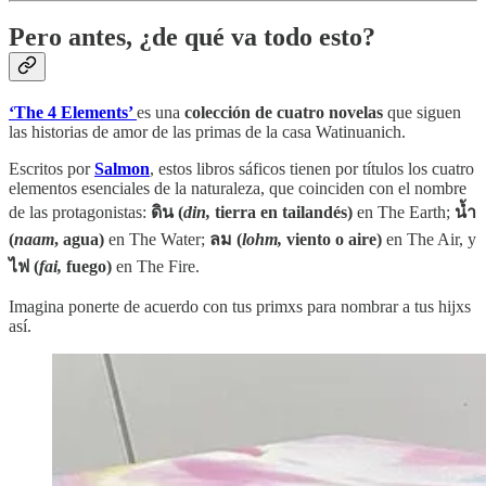
Pero antes, ¿de qué va todo esto?
‘The 4 Elements’
es una
colección de cuatro novelas
que siguen
las historias de amor de las primas de la casa Watinuanich.
Escritos por
Salmon
, estos libros sáficos tienen por títulos los cuatro
elementos esenciales de la naturaleza, que coinciden con el nombre
de las protagonistas:
ดิน (
din,
tierra en tailandés)
en The Earth;
น้ำ
(
naam
, agua)
en The Water;
ลม (
lohm,
viento o aire)
en The Air, y
ไฟ (
fai,
fuego)
en The Fire.
Imagina ponerte de acuerdo con tus primxs para nombrar a tus hijxs
así.