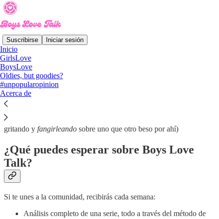
Suscribirse
Iniciar sesión
Inicio
GirlsLove
Las series y películas no están obligadas a enseñarnos cómo
BoysLove
funciona nuestra sociedad. Pero, de algún modo, con ella podemos
Oldies, but goodies?
decodificar la perspectiva que sus creadores tiene del mundo a través
#unpopularopinion
del proceso creativo.
Acerca de
Esa es la razón por la que ha nacido Boys Love Talk. Un espacio
para que todxs podamos discutir sobre series BL/GL más allá del
típico “¿cuál fue tu escena favorita?” (aún cuando nos descubrirán
gritando y
fangirleando
sobre uno que otro beso por ahí)
¿Qué puedes esperar sobre Boys Love
Talk?
Si te unes a la comunidad, recibirás cada semana:
Análisis completo de una serie, todo a través del método de