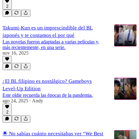
2
Takumi-Kun es un imprescindible del BL
japonés y te contamos el por qué
Las novelas fueron adaptadas a varias películas y,
más recientemente, en una serie.
nov 16, 2025
¿El BL filipino es nostálgico? Gameboys
Level-Up Edition
Este oldie recuerda las épocas de la pandemia.
ago 24, 2025
Andy
•
2
🌟 No sabías cuánto necesitabas ver “We Best