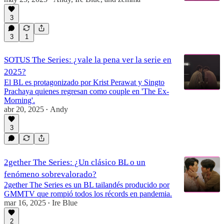
3
3
1
SOTUS The Series: ¿vale la pena ver la serie en
2025?
El BL es protagonizado por Krist Perawat y Singto
Prachaya quienes regresan como couple en 'The Ex-
Morning'.
abr 20, 2025
Andy
•
3
2gether The Series: ¿Un clásico BL o un
fenómeno sobrevalorado?
2gether The Series es un BL tailandés producido por
GMMTV que rompió todos los récords en pandemia.
mar 16, 2025
Ire Blue
•
2