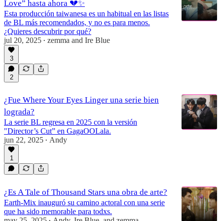
Love” hasta ahora 💔✨
Esta producción taiwanesa es un habitual en las listas
de BL más recomendados, y no es para menos.
¿Quieres descubrir por qué?
jul 20, 2025
zemma
and
Ire Blue
•
3
2
¿Fue Where Your Eyes Linger una serie bien
lograda?
La serie BL regresa en 2025 con la versión
"Director’s Cut” en GagaOOLala.
jun 22, 2025
Andy
•
1
¿Es A Tale of Thousand Stars una obra de arte?
Earth-Mix inauguró su camino actoral con una serie
que ha sido memorable para todxs.
may 25, 2025
Andy
,
Ire Blue
, and
zemma
•