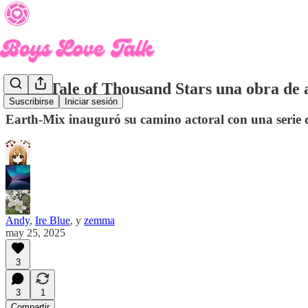
¿Es A Tale of Thousand Stars una obra de 
Suscribirse
Iniciar sesión
Earth-Mix inauguró su camino actoral con una serie 
Andy
,
Ire Blue
, y
zemma
may 25, 2025
3
3
1
Compartir