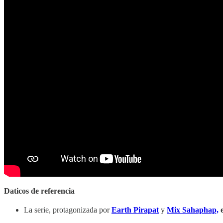
Daticos de referencia
La serie, protagonizada por
Earth Pirapat
y
Mix Sahaphap,
e