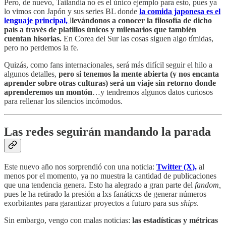
Pero, de nuevo, Tailandia no es el único ejemplo para esto, pues ya
lo vimos con Japón y sus series BL donde
la comida japonesa es el
lenguaje principal,
l
levándonos a conocer la filosofía de dicho
país a través de platillos únicos y milenarios que también
cuentan hisorias.
En Corea del Sur las cosas siguen algo tímidas,
pero no perdemos la fe.
Quizás, como fans internacionales, será más difícil seguir el hilo a
algunos detalles,
pero si tenemos la mente abierta (y nos encanta
aprender sobre otras culturas) será un viaje sin retorno donde
aprenderemos un montón
…y tendremos algunos datos curiosos
para rellenar los silencios incómodos.
Las redes seguirán mandando la parada
Este nuevo año nos sorprendió con una noticia:
Twitter (X),
al
menos por el momento, ya no muestra la cantidad de publicaciones
que una tendencia genera. Esto ha alegrado a gran parte del
fandom,
pues le ha retirado la presión a lxs fanáticxs de generar números
exorbitantes para garantizar proyectos a futuro para sus
ships
.
Sin embargo, vengo con malas noticias:
las estadísticas y métricas