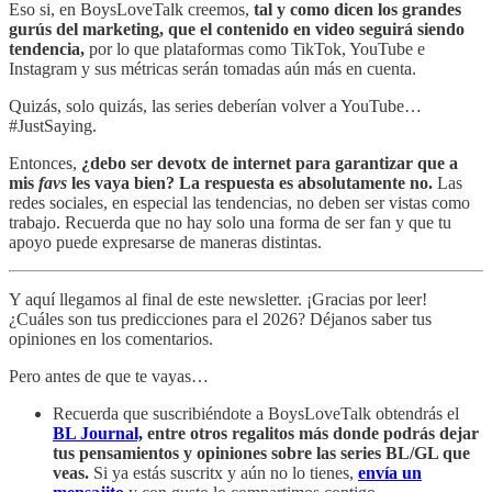
Eso si, en BoysLoveTalk creemos,
tal y como dicen los grandes
gurús del marketing,
que el contenido en video seguirá siendo
tendencia,
por lo que plataformas como TikTok, YouTube e
Instagram y sus métricas serán tomadas aún más en cuenta.
Quizás, solo quizás, las series deberían volver a YouTube…
#JustSaying.
Entonces,
¿debo ser devotx de internet para garantizar que a
mis
favs
les vaya bien? La respuesta es absolutamente no.
Las
redes sociales, en especial las tendencias, no deben ser vistas como
trabajo. Recuerda que no hay solo una forma de ser fan y que tu
apoyo puede expresarse de maneras distintas.
Y aquí llegamos al final de este newsletter. ¡Gracias por leer!
¿Cuáles son tus predicciones para el 2026? Déjanos saber tus
opiniones en los comentarios.
Pero antes de que te vayas…
Recuerda que suscribiéndote a BoysLoveTalk obtendrás el
BL Journal,
entre otros regalitos más donde podrás dejar
tus pensamientos y opiniones sobre las series BL/GL que
veas.
Si ya estás suscritx y aún no lo tienes,
envía un