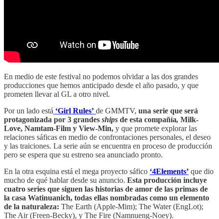
En medio de este festival no podemos olvidar a las dos grandes
producciones que hemos anticipado desde el año pasado, y que
prometen llevar al GL a otro nivel.
Por un lado está
‘Girl Rules’
de GMMTV,
una serie que será
protagonizada por 3 grandes
ships
de esta compañía
,
Milk-
Love, Namtam-Film y View-Min,
y que promete explorar las
relaciones sáficas en medio de confrontaciones personales, el deseo
y las traiciones. La serie aún se encuentra en proceso de producción
pero se espera que su estreno sea anunciado pronto.
En la otra esquina está el mega proyecto sáfico
‘4Elements’
que dio
mucho de qué hablar desde su anuncio.
Esta producción incluye
cuatro series que siguen las historias de amor de las primas de
la casa Watinuanich, todas ellas nombradas como un elemento
de la naturaleza:
The Earth (Apple-Mim); The Water (EngLot);
The Air (Freen-Becky), y The Fire (Namnueng-Noey).