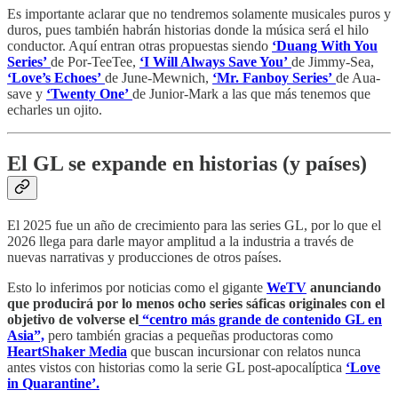
Es importante aclarar que no tendremos solamente musicales puros y
duros, pues también habrán historias donde la música será el hilo
conductor. Aquí entran otras propuestas siendo
‘Duang With You
Series’
de Por-TeeTee,
‘I Will Always Save You’
de Jimmy-Sea,
‘Love’s Echoes’
de June-Mewnich,
‘Mr. Fanboy Series’
de Aua-
save y
‘Twenty One’
de Junior-Mark a las que más tenemos que
echarles un ojito.
El GL se expande en historias (y países)
El 2025 fue un año de crecimiento para las series GL, por lo que el
2026 llega para darle mayor amplitud a la industria a través de
nuevas narrativas y producciones de otros países.
Esto lo inferimos por noticias como el gigante
WeTV
anunciando
que producirá por lo menos ocho series sáficas originales con el
objetivo de volverse el
“centro más grande de contenido GL en
Asia”,
pero también gracias a pequeñas productoras como
HeartShaker Media
que buscan incursionar con relatos nunca
antes vistos con historias como la serie GL post-apocalíptica
‘Love
in Quarantine’.