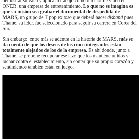
demostrar su valía y aplica al trabajo como director de video en
ONER, una empresa de entretenimiento.
Lo que no se imagina es
que su misión sea grabar el documental de despedida de
MARS,
un grupo de T-pop exitoso que deberá hacer
disband
pues
Thame, su líder, fue seleccionado para seguir su carrera en Corea del
Sur.
Sin embargo, entre más se adentra en la historia de MARS,
más se
da cuenta de que los deseos de los cinco integrantes están
totalmente alejados de los de la empresa.
Es ahí donde, junto a
Thame, se propone recuperar ese lazo que los mantiene unidos y
luchar contra el establecimiento, sin contar que su propio corazón y
sentimientos también están en juego.