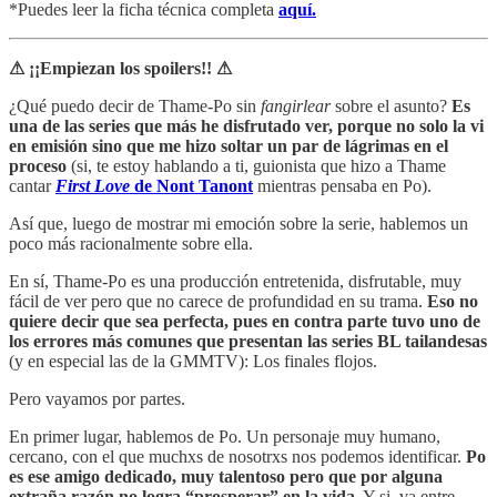
*Puedes leer la ficha técnica completa
aquí.
⚠ ¡¡Empiezan los spoilers!! ⚠
¿Qué puedo decir de Thame-Po sin
fangirlear
sobre el asunto?
Es
una de las series que más he disfrutado ver, porque no solo la vi
en emisión sino que me hizo soltar un par de lágrimas en el
proceso
(si, te estoy hablando a ti, guionista que hizo a Thame
cantar
First Love
de Nont Tanont
mientras pensaba en Po).
Así que, luego de mostrar mi emoción sobre la serie, hablemos un
poco más racionalmente sobre ella.
En sí, Thame-Po es una producción entretenida, disfrutable, muy
fácil de ver pero que no carece de profundidad en su trama.
Eso no
quiere decir que sea perfecta, pues en contra parte tuvo uno de
los errores más comunes que presentan las series BL tailandesas
(y en especial las de la GMMTV): Los finales flojos.
Pero vayamos por partes.
En primer lugar, hablemos de Po. Un personaje muy humano,
cercano, con el que muchxs de nosotrxs nos podemos identificar.
Po
es ese amigo dedicado, muy talentoso pero que por alguna
extraña razón no logra “prosperar” en la vida.
Y si, va entre