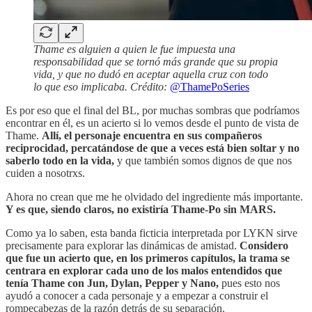
Thame es alguien a quien le fue impuesta una
responsabilidad que se tornó más grande que su propia
vida, y que no dudó en aceptar aquella cruz con todo
lo que eso implicaba. Crédito:
@ThamePoSeries
Es por eso que el final del BL, por muchas sombras que podríamos
encontrar en él, es un acierto si lo vemos desde el punto de vista de
Thame.
Allí, el personaje encuentra en sus compañeros
reciprocidad, percatándose de que a veces está bien soltar y no
saberlo todo en la vida,
y que también somos dignos de que nos
cuiden a nosotrxs.
Ahora no crean que me he olvidado del ingrediente más importante.
Y es que, siendo claros, no existiría Thame-Po sin MARS.
Como ya lo saben, esta banda ficticia interpretada por LYKN sirve
precisamente para explorar las dinámicas de amistad.
Considero
que fue un acierto que, en los primeros capítulos, la trama se
centrara en explorar cada uno de los malos entendidos que
tenía Thame con Jun, Dylan, Pepper y Nano,
pues esto nos
ayudó a conocer a cada personaje y a empezar a construir el
rompecabezas de la razón detrás de su separación.