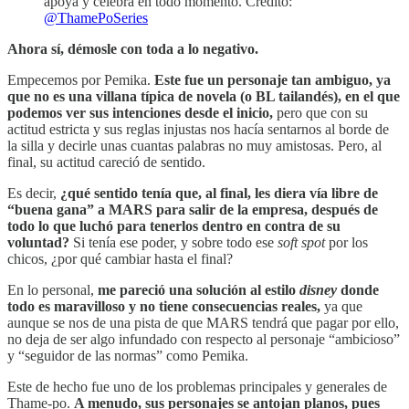
apoya y celebra en todo momento. Crédito:
@ThamePoSeries
Ahora sí, démosle con toda a lo negativo.
Empecemos por Pemika.
Este fue un personaje tan ambiguo, ya
que no es una villana típica de novela (o BL tailandés), en el que
podemos ver sus intenciones desde el inicio,
pero que con su
actitud estricta y sus reglas injustas nos hacía sentarnos al borde de
la silla y decirle unas cuantas palabras no muy amistosas. Pero, al
final, su actitud careció de sentido.
Es decir,
¿qué sentido tenía que, al final, les diera vía libre de
“buena gana” a MARS para salir de la empresa, después de
todo lo que luchó para tenerlos dentro en contra de su
voluntad?
Si tenía ese poder, y sobre todo ese
soft spot
por los
chicos, ¿por qué cambiar hasta el final?
En lo personal,
me pareció una solución al estilo
disney
donde
todo es maravilloso y no tiene consecuencias reales,
ya que
aunque se nos de una pista de que MARS tendrá que pagar por ello,
no deja de ser algo infundado con respecto al personaje “ambicioso”
y “seguidor de las normas” como Pemika.
Este de hecho fue uno de los problemas principales y generales de
Thame-po.
A menudo, sus personajes se antojan planos, pues