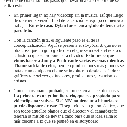
brevemente cuáles son los pasos que llevaron a cabo y por qué se
realiza esto.
En primer lugar, no hay videoclip sin la música, así que luego
de obtener la versión final de la canción el equipo comienza a
trabajar.
En este caso, Dylan fue el encargado de tener este
paso listo.
Con la canción lista, el siguiente paso es el de la
conceptualización. Aquí se presenta el
storyboard
, que no es
otra cosa que un guió gráfico en el que se muestra el relato o
la historia que se propone para el video.
Esto fue lo que
vimos hacer a Jun y a Po durante varias escenas mientras
Thame sufría de celos,
pero en producciones más grandes se
trata de un equipo en el que se involucran desde diseñadores
gráficos y
marketers
, directores, productores y lxs mismxs
artistas.
Con el storyboard aprobado, se proceden a hacer dos cosas.
La primera es un guion literario, que es apropiado para
videoclips narrativos. Si el MV no tiene una historia, se
puede disponer de este.
El segundo es un guion técnico, que
son todos aquellos planos que el director y el camarógrafo
tendrán la misión de llevar a cabo para que la idea salga lo
más cercana a lo que se planeó en el storyboard.