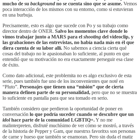
mucho de su
background
no se cuenta sino que se asume.
Vemos
poca interacción de los mismos con su entorno, como si estuvieran
en una burbuja.
Precisamente, esto es algo que sucede con Po y su trabajo como
director dentro de ONER.
Salvo los momentos clave donde lo
vimos trabajar junto a MARS para el
shooting
del videoclip, y
las grabaciones de las entrevistas, no había nada más en él que
diera cuenta de su labor allí.
No sabemos a ciencia cierta qué
cosas del trabajo no le apasionaban lo suficiente, al punto en que
entendió que su motivación no era exactamente perseguir esa clase
de éxito.
Como dato adicional, este problemita no es algo exclusivo de esta
serie, pues también fue uno de los inconvenientes que noté en
“Pluto”.
Personajes que tienen una “misión” que de cierta
manera definen parte de su personalidad,
pero que no se muestra
lo suficiente en pantalla para que sea tomado en serio.
También considero que perdieron la oportunidad de poner en
conversación
lo que podría suceder cuando se descubre que un
idol
hace parte de la comunidad LGBTIQ+.
Y no me
malinterpreten, disfruté muchísimo de ver cómo se mostró, a través
de la historia de Pepper y Gam, que nuestrxs favoritxs
son personas
de carne y hueso que también se enamoran. Pero sin duda el matiz