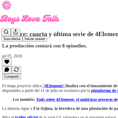
The Fire: cuarta y última serie de 4Element
Suscribirse
Iniciar sesión
La producción contará con 8 episodios.
jul 05, 2026
Compartir
El mega proyecto sáfico
‘4Elements’
finaliza con el lanzamiento de
disponibles a partir del 11 de julio en exclusiva por la
plataforma de 
Lee también:
Todo sobre 4Elements, el ambicioso proyecto de
La historia sigue a
Fai Atjima, la heredera de una plantación de pa
Mira el
tráiler oficial
de la serie GL tailandesa en el siguiente enlace: