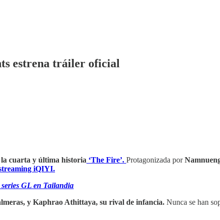
s estrena tráiler oficial
 la cuarta y última historia
‘The Fire’.
Protagonizada por
Namnueng
streaming iQIYI.
 series GL en Tailandia
lmeras, y Kaphrao Athittaya, su rival de infancia.
Nunca se han sopo