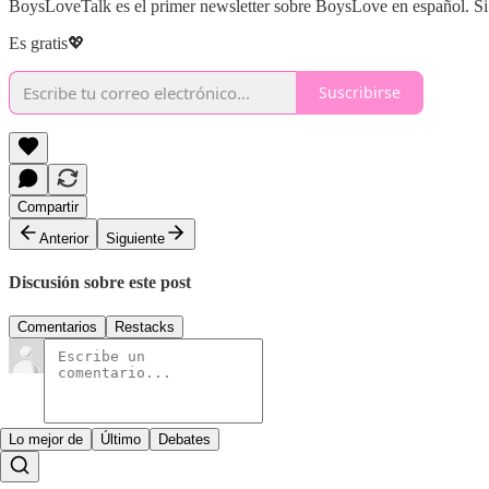
BoysLoveTalk es el primer newsletter sobre BoysLove en español. Si t
Es gratis💖
Suscribirse
Compartir
Anterior
Siguiente
Discusión sobre este post
Comentarios
Restacks
Lo mejor de
Último
Debates